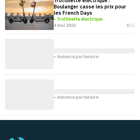
Trottinette électrique :
Boulanger casse les prix pour
les French Days
Trottinette électrique
4 mai 2023
0
Annonce partenaire
Annonce partenaire
Pied de page