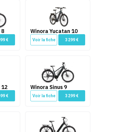
Winora Yucatan 10
 8
Winora Yucatan 10
899
€
Voir la fiche
3 299
€
Winora Sinus 9
 12
Winora Sinus 9
499
€
Voir la fiche
3 299
€
Winora Sinus R8