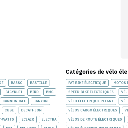
Catégories de
vélo éle
OE
BASSO
BASTILLE
FAT BIKE ÉLECTRIQUE
MOTOS 
BICYKLET
BIRD
BMC
SPEED-BIKE ÉLECTRIQUES
VÉL
CANNONDALE
CANYON
VÉLO ÉLECTRIQUE PLIANT
VÉL
CUBE
DECATHLON
VÉLOS CARGO ÉLECTRIQUES
V
Y-WATTS
ECLAIR
ELECTRA
VÉLOS DE ROUTE ÉLECTRIQUES