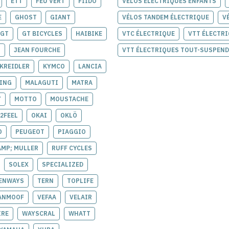
ETT
FEU VERT
FIIDO
VÉLOS ÉLECTRIQUES ENFANTS
E
GHOST
GIANT
VÉLOS TANDEM ÉLECTRIQUE
V
GT
GT BICYCLES
HAIBIKE
VTC ÉLECTRIQUE
VTT ÉLECTR
H
JEAN FOURCHE
VTT ÉLECTRIQUES TOUT-SUSPEN
KREIDLER
KYMCO
LANCIA
ING
MALAGUTI
MATRA
Y
MOTTO
MOUSTACHE
2FEEL
OKAI
OKLÖ
O
PEUGEOT
PIAGGIO
AMP; MULLER
RUFF CYCLES
SOLEX
SPECIALIZED
ENWAYS
TERN
TOPLIFE
ANMOOF
VEFAA
VELAIR
IRE
WAYSCRAL
WHATT