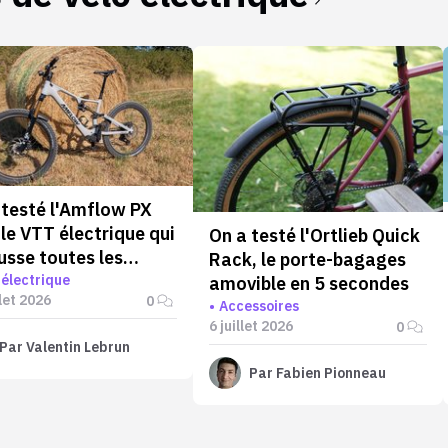
 testé l'Amflow PX
 le VTT électrique qui
On a testé l'Ortlieb Quick
usse toutes les
Rack, le porte-bagages
tes
 électrique
amovible en 5 secondes
llet 2026
0
Accessoires
6 juillet 2026
0
Par
Valentin Lebrun
Par
Fabien Pionneau