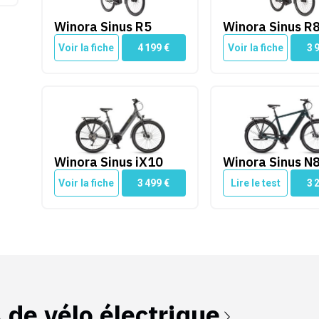
Winora Sinus R5
Winora Sinus R
Voir la fiche
4 199
€
Voir la fiche
3 
Winora Sinus iX10
Winora Sinus N8f
Winora Sinus iX10
Winora Sinus N
Voir la fiche
3 499
€
Lire le test
3 
s de
vélo électrique