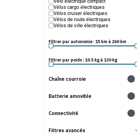
Vélo électrique compact
Vélos cargo électriques
Vélos cruiser électriques
Vélos de route électriques
Vélos de ville électriques
Vélos gravel électriques
Vélos pliants électriques
Filtrer par autonomie :
15
km à
260
km
Vélos tandem électrique
Vélos trekking électriques
Vélos électriques enfants
Filtrer par poids :
10.5
kg à
130
kg
Chaîne courroie
Chaî
Batterie amovible
Batt
Connectivité
Conn
Filtres avancés