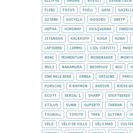
ELLIPSE
ENGWE
EOVOLT
ESSENTIELB
FLEBI
FOCUS
FUELL
GAYA
GAZELL
GITANE
GOCYCLE
GOGORO
GREYP
HEPHA
HIMIWAY
HUSQVARNA
IWEEC
JITENSHA
KALKHOFF
KOGA
KONA
LAPIERRE
LEMMO
LIDL (CRIVIT)
MAEV
MINI
MOMENTUM
MONDRAKER
MONT
MULI
NAKAMURA
NEOMOUV
NIU
O
ONE MILE BIKE
ORBEA
ORIGINE
PARC
PORSCHE
R RAYMON
RADIOR
RIESE &
SCOTT
SERIAL 1
SHARP
SHIFTBIKES
STILUS
SUNN
SUPER73
TARRAN
T
TOUROLL
TOYOTA
TREK
ULTIMA
V
VÉLO
VÉLO DE VILLE
VÉLO MAD
VOLTA