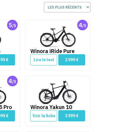
5
4
/5
/5
Winora iRide Pure
S
Winora iRide Pure
199
€
Lire le test
2 999
€
4
/5
ro
Winora Yakun 10
5 Pro
Winora Yakun 10
999
€
Voir la fiche
3 999
€