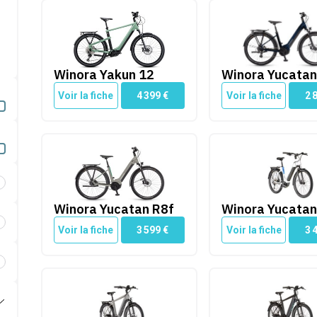
Winora Yakun 12
Winora Yucatan 8
Winora Yakun 12
Winora Yucatan
Voir la fiche
4 399
€
Voir la fiche
2 
Winora Yucatan R8f
Winora Yucatan 12
ne courroie
Winora Yucatan R8f
Winora Yucatan
erie amovible
Voir la fiche
3 599
€
Voir la fiche
3 
ectivité
Winora Sinus R5
Winora Sinus R8f