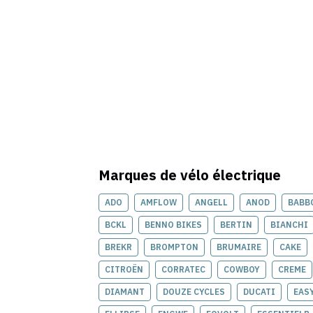
Marques de
vélo électrique
ADO
AMFLOW
ANGELL
ANOD
BABB
BCKL
BENNO BIKES
BERTIN
BIANCHI
BREKR
BROMPTON
BRUMAIRE
CAKE
CITROËN
CORRATEC
COWBOY
CREME
DIAMANT
DOUZE CYCLES
DUCATI
EAS