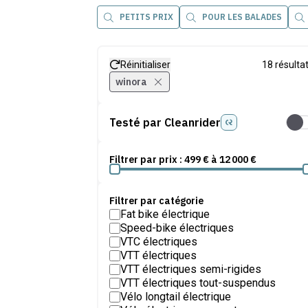
PETITS PRIX
POUR LES BALADES
Réinitialiser
18
résulta
winora
Testé par Cleanrider
Test
Filtrer par prix :
499
€ à
12 000
€
Filtrer par catégorie
Fat bike électrique
Speed-bike électriques
VTC électriques
VTT électriques
VTT électriques semi-rigides
VTT électriques tout-suspendus
Vélo longtail électrique