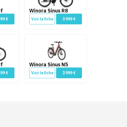
8f
Winora Sinus R8
999
€
Voir la fiche
3 999
€
Winora Sinus N5
8f
Winora Sinus N5
299
€
Voir la fiche
3 999
€