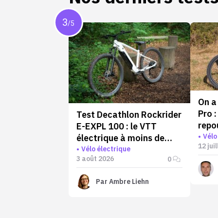
3
/5
On a
Pro :
Test Decathlon Rockrider
repo
E-EXPL 100 : le VTT
limi
Vélo
électrique à moins de
12 jui
1000 € qui va plus loin
Vélo électrique
3 août 2026
0
qu'annoncé
Par
Ambre Liehn