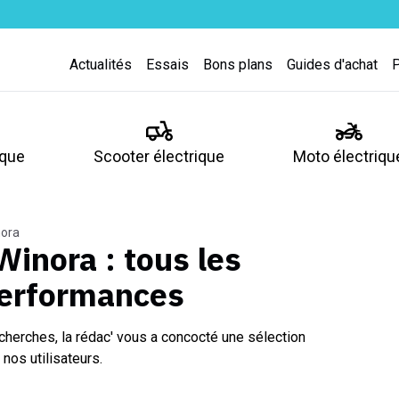
Actualités
Essais
Bons plans
Guides d'achat
ique
Scooter électrique
Moto électriqu
nora
 Winora
: tous les
performances
cherches, la rédac' vous a concocté une sélection
nos utilisateurs.