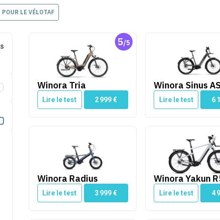
POUR LE VÉLOTAF
5
/5
Winora Tria
Winora Sinus AS
ts
Winora Tria
Winora Sinus A
é par Cleanrider
Lire le test
2 999
€
Lire le test
6 
Winora Radius
Winora Yakun R5 P
Winora Radius
Winora Yakun R
Lire le test
3 999
€
Lire le test
4 