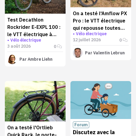
On a testé l'Amflow PX
Test Decathlon
Pro : le VTT électrique
Rockrider E-EXPL 100 :
qui repousse toutes
Vélo électrique
le VTT électrique à
les limites
12 juillet 2026
0
Vélo électrique
moins de 1000 € qui va
3 août 2026
0
plus loin qu'annoncé
Par
Valentin Lebrun
Par
Ambre Liehn
Forum
On a testé l'Ortlieb
Discutez avec la
Quick Rack, le porte-