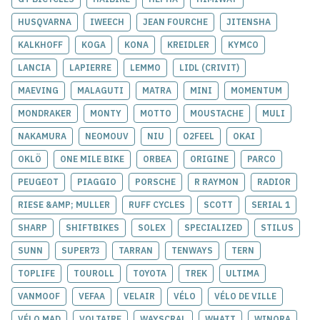
HUSQVARNA
IWEECH
JEAN FOURCHE
JITENSHA
KALKHOFF
KOGA
KONA
KREIDLER
KYMCO
LANCIA
LAPIERRE
LEMMO
LIDL (CRIVIT)
MAEVING
MALAGUTI
MATRA
MINI
MOMENTUM
MONDRAKER
MONTY
MOTTO
MOUSTACHE
MULI
NAKAMURA
NEOMOUV
NIU
O2FEEL
OKAI
OKLÖ
ONE MILE BIKE
ORBEA
ORIGINE
PARCO
PEUGEOT
PIAGGIO
PORSCHE
R RAYMON
RADIOR
RIESE &AMP; MULLER
RUFF CYCLES
SCOTT
SERIAL 1
SHARP
SHIFTBIKES
SOLEX
SPECIALIZED
STILUS
SUNN
SUPER73
TARRAN
TENWAYS
TERN
TOPLIFE
TOUROLL
TOYOTA
TREK
ULTIMA
VANMOOF
VEFAA
VELAIR
VÉLO
VÉLO DE VILLE
VÉLO MAD
VOLTAIRE
WAYSCRAL
WHATT
WINORA