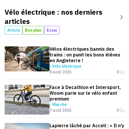
Vélo électrique
: nos derniers
articles
Article
Bon plan
Essai
Vélos électriques bannis des
trains : on punit les bons élèves
en Angleterre !
Vélo électrique
8 août 2026
0
Face à Decathlon et Intersport,
Woom parie sur le vélo enfant
premium
Marché
7 août 2026
0
Lapierre lâché par Accell : « Il n'y