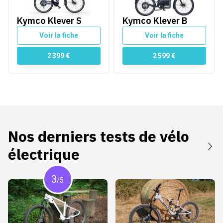
Kymco Klever S
Kymco Klever B
Voir la fiche
Voir la fiche
2 399
€
2 599
€
Nos derniers tests de
vélo
électrique
3
/5