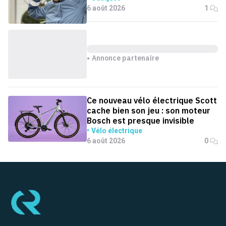
6 août 2026
1
Annonce partenaire
Ce nouveau vélo électrique Scott
cache bien son jeu : son moteur
Bosch est presque invisible
Vélo électrique
6 août 2026
0
Pied de page