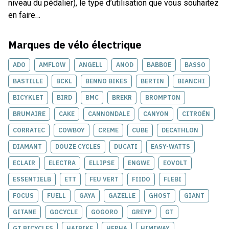
niveau du pédalier), le type d’utilisation que vous souhaitez
en faire…
Marques de
vélo électrique
ADO
AMFLOW
ANGELL
ANOD
BABBOE
BASSO
BASTILLE
BCKL
BENNO BIKES
BERTIN
BIANCHI
BICYKLET
BIRD
BMC
BREKR
BROMPTON
BRUMAIRE
CAKE
CANNONDALE
CANYON
CITROËN
CORRATEC
COWBOY
CREME
CUBE
DECATHLON
DIAMANT
DOUZE CYCLES
DUCATI
EASY-WATTS
ECLAIR
ELECTRA
ELLIPSE
ENGWE
EOVOLT
ESSENTIELB
ETT
FEU VERT
FIIDO
FLEBI
FOCUS
FUELL
GAYA
GAZELLE
GHOST
GIANT
GITANE
GOCYCLE
GOGORO
GREYP
GT
GT BICYCLES
HAIBIKE
HEPHA
HIMIWAY