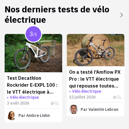
Nos derniers tests de
vélo
électrique
3
/5
On a testé l'Amflow PX
Test Decathlon
Pro : le VTT électrique
Rockrider E-EXPL 100 :
qui repousse toutes
Vélo électrique
le VTT électrique à
les limites
12 juillet 2026
0
Vélo électrique
moins de 1000 € qui va
3 août 2026
0
plus loin qu'annoncé
Par
Valentin Lebrun
Par
Ambre Liehn