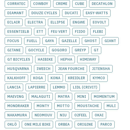
CORRATEC
COWBOY
CREME
CUBE
DECATHLON
DIAMANT
DOUZE CYCLES
DUCATI
EASY-WATTS
ECLAIR
ELECTRA
ELLIPSE
ENGWE
EOVOLT
ESSENTIELB
ETT
FEU VERT
FIIDO
FLEBI
FOCUS
FUELL
GAYA
GAZELLE
GHOST
GIANT
GITANE
GOCYCLE
GOGORO
GREYP
GT
GT BICYCLES
HAIBIKE
HEPHA
HIMIWAY
HUSQVARNA
IWEECH
JEAN FOURCHE
JITENSHA
KALKHOFF
KOGA
KONA
KREIDLER
KYMCO
LANCIA
LAPIERRE
LEMMO
LIDL (CRIVIT)
MAEVING
MALAGUTI
MATRA
MINI
MOMENTUM
MONDRAKER
MONTY
MOTTO
MOUSTACHE
MULI
NAKAMURA
NEOMOUV
NIU
O2FEEL
OKAI
OKLÖ
ONE MILE BIKE
ORBEA
ORIGINE
PARCO