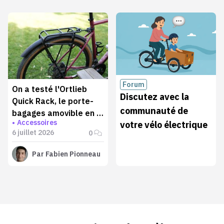
Forum
On a testé l'Ortlieb
Discutez avec la
Quick Rack, le porte-
communauté de
bagages amovible en 5
Accessoires
votre vélo électrique
secondes
6 juillet 2026
0
Par
Fabien Pionneau