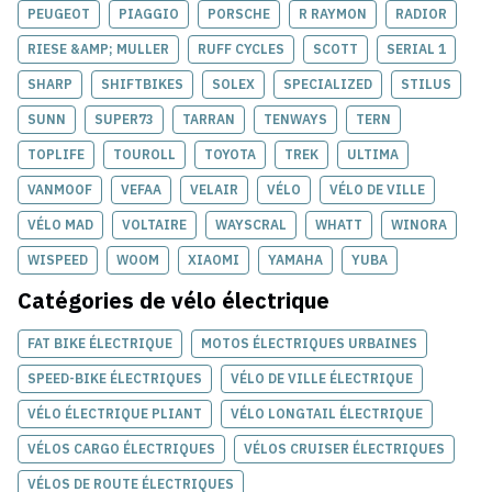
PEUGEOT
PIAGGIO
PORSCHE
R RAYMON
RADIOR
RIESE &AMP; MULLER
RUFF CYCLES
SCOTT
SERIAL 1
SHARP
SHIFTBIKES
SOLEX
SPECIALIZED
STILUS
SUNN
SUPER73
TARRAN
TENWAYS
TERN
TOPLIFE
TOUROLL
TOYOTA
TREK
ULTIMA
VANMOOF
VEFAA
VELAIR
VÉLO
VÉLO DE VILLE
VÉLO MAD
VOLTAIRE
WAYSCRAL
WHATT
WINORA
WISPEED
WOOM
XIAOMI
YAMAHA
YUBA
Catégories de
vélo électrique
FAT BIKE ÉLECTRIQUE
MOTOS ÉLECTRIQUES URBAINES
SPEED-BIKE ÉLECTRIQUES
VÉLO DE VILLE ÉLECTRIQUE
VÉLO ÉLECTRIQUE PLIANT
VÉLO LONGTAIL ÉLECTRIQUE
VÉLOS CARGO ÉLECTRIQUES
VÉLOS CRUISER ÉLECTRIQUES
VÉLOS DE ROUTE ÉLECTRIQUES