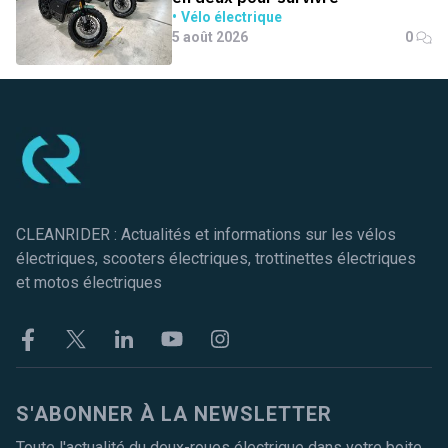
Vélo électrique
5 août 2026
0
Pied de page
CLEANRIDER : Actualités et informations sur les vélos
électriques, scooters électriques, trottinettes électriques
et motos électriques
Facebook
Twitter
Linkekin
Youtube
Instagram
S'ABONNER À LA NEWSLETTER
Toute l'actualité du deux-roues électrique dans votre boite