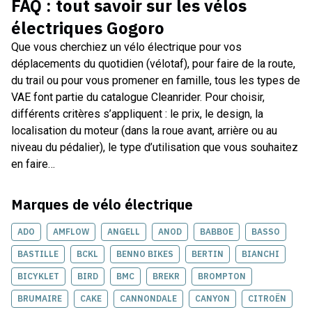
FAQ : tout savoir sur les
vélos
électriques Gogoro
Que vous cherchiez un vélo électrique pour vos
déplacements du quotidien (vélotaf), pour faire de la route,
du trail ou pour vous promener en famille, tous les types de
VAE font partie du catalogue Cleanrider. Pour choisir,
différents critères s’appliquent : le prix, le design, la
localisation du moteur (dans la roue avant, arrière ou au
niveau du pédalier), le type d’utilisation que vous souhaitez
en faire…
Marques de
vélo électrique
ADO
AMFLOW
ANGELL
ANOD
BABBOE
BASSO
BASTILLE
BCKL
BENNO BIKES
BERTIN
BIANCHI
BICYKLET
BIRD
BMC
BREKR
BROMPTON
BRUMAIRE
CAKE
CANNONDALE
CANYON
CITROËN