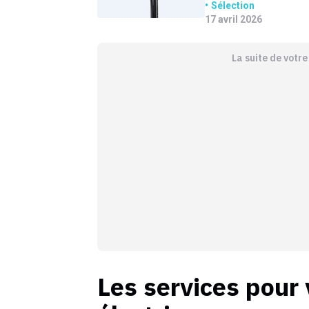
increvables testés
Sélection
17 avril 2026
La suite de votr
Les services pour