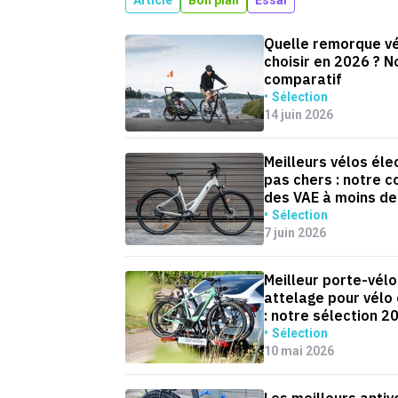
Article
Bon plan
Essai
Quelle remorque vé
choisir en 2026 ? N
comparatif
Sélection
14 juin 2026
Meilleurs vélos éle
pas chers : notre 
des VAE à moins de
(2026)
Sélection
7 juin 2026
Meilleur porte-vélo
attelage pour vélo 
: notre sélection 2
Sélection
10 mai 2026