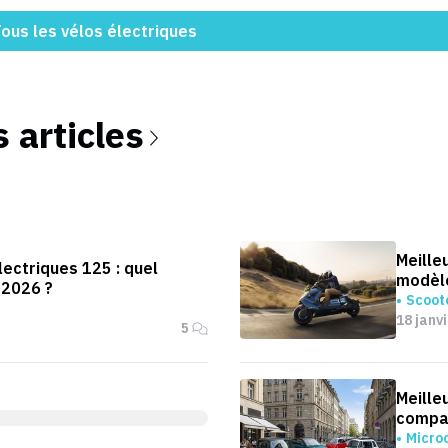
ous les vélos électriques
s articles
Meille
ectriques 125 : quel
modèle
 2026 ?
Scoote
18 janv
5
Meille
compa
Micro