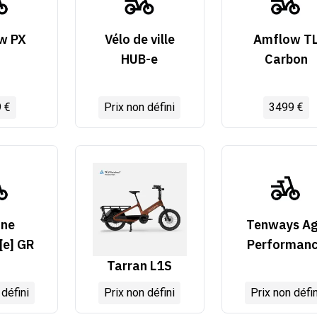
w PX
Vélo de ville
Amflow T
HUB-e
Carbon
 €
Prix non défini
3499 €
ine
Tenways A
[e] GR
Performan
Tarran L1S
 défini
Prix non défini
Prix non défin