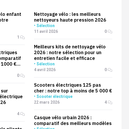
lo enfant
Nettoyage vélo : les meilleurs
otre
nettoyeurs haute pression 2026
Sélection
11 avril 2026
0
1
Meilleurs kits de nettoyage vélo
ctriques
2026 : notre sélection pour un
comparatif
entretien facile et efficace
 1000 €
Sélection
4 avril 2026
0
0
Scooters électriques 125 pas
 sur
cher : notre top à moins de 5 000 €
électrique
Scooter électrique
026
22 mars 2026
4
4
Casque vélo urbain 2026 :
comparatif des meilleurs modèles