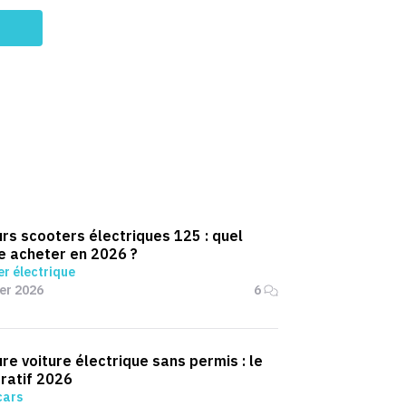
Bird
BMC
Brekr
Brompton
Brumaire
CAKE
Cannondale
Canyon
Citroën
Corratec
Cowboy
Creme
Cube
urs scooters électriques 125 : quel
Decathlon
 acheter en 2026 ?
Diamant
r électrique
Douze Cycles
ier 2026
6
Ducati
Easy-Watts
Eclair
ure voiture électrique sans permis : le
Electra
ratif 2026
Ellipse
cars
Engwe