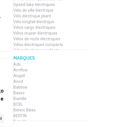
Speed-bike électriques
Vélo de ville électrique
L
Vélo électrique pliant
Vélo longtail électrique
Vélos cargo électriques
Vélos cruiser électriques
Vélos de route électriques
Vélos électriques compacts
Vélos électriques enfants
Vélos gravel électriques
MARQUES
Vélos tandem électrique
Ado
Vélos trekking électriques
Amflow
VTC électrique
Angell
VTT électrique
Anod
VTT électriques semi-rigides
Babboe
go
VTT électriques tout-suspendus
Basso
ce
Bastille
BCKL
Benno Bikes
BERTIN
i
Bianchi
Bicyklet