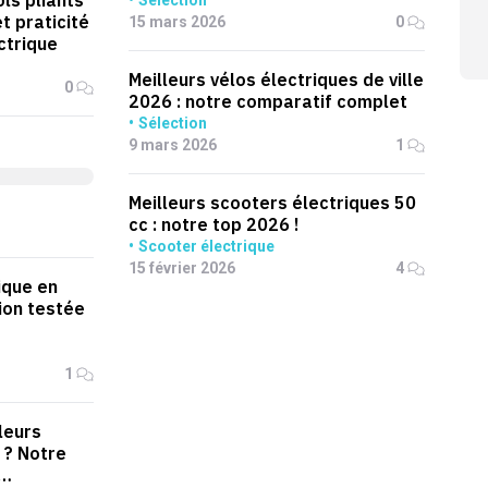
ols pliants
Sélection
t praticité
15 mars 2026
0
ctrique
Meilleurs vélos électriques de ville
0
2026 : notre comparatif complet
Sélection
9 mars 2026
1
Meilleurs scooters électriques 50
cc : notre top 2026 !
Scooter électrique
15 février 2026
4
ique en
ion testée
1
leurs
 ? Notre