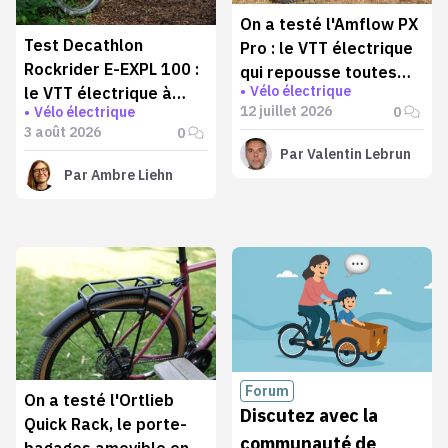
On a testé l'Amflow PX
Test Decathlon
Pro : le VTT électrique
Rockrider E-EXPL 100 :
qui repousse toutes
Vélo électrique
le VTT électrique à
les limites
12 juillet 2026
0
Vélo électrique
moins de 1000 € qui va
3 août 2026
0
plus loin qu'annoncé
Par
Valentin Lebrun
Par
Ambre Liehn
Forum
On a testé l'Ortlieb
Discutez avec la
Quick Rack, le porte-
communauté de
bagages amovible en 5