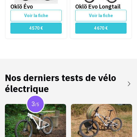
Oklö Évo
Oklö Evo Longtail
Voir la fiche
Voir la fiche
4 570
€
4 670
€
Nos derniers tests de
vélo
électrique
3
/5