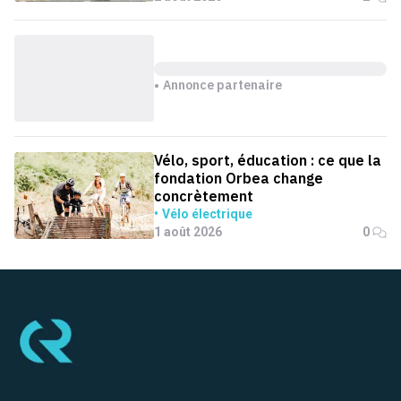
Annonce partenaire
Vélo, sport, éducation : ce que la
fondation Orbea change
concrètement
Vélo électrique
1 août 2026
0
Pied de page