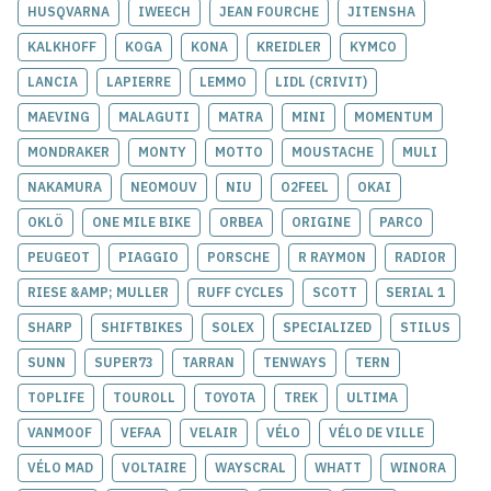
HUSQVARNA
IWEECH
JEAN FOURCHE
JITENSHA
KALKHOFF
KOGA
KONA
KREIDLER
KYMCO
LANCIA
LAPIERRE
LEMMO
LIDL (CRIVIT)
MAEVING
MALAGUTI
MATRA
MINI
MOMENTUM
MONDRAKER
MONTY
MOTTO
MOUSTACHE
MULI
NAKAMURA
NEOMOUV
NIU
O2FEEL
OKAI
OKLÖ
ONE MILE BIKE
ORBEA
ORIGINE
PARCO
PEUGEOT
PIAGGIO
PORSCHE
R RAYMON
RADIOR
RIESE &AMP; MULLER
RUFF CYCLES
SCOTT
SERIAL 1
SHARP
SHIFTBIKES
SOLEX
SPECIALIZED
STILUS
SUNN
SUPER73
TARRAN
TENWAYS
TERN
TOPLIFE
TOUROLL
TOYOTA
TREK
ULTIMA
VANMOOF
VEFAA
VELAIR
VÉLO
VÉLO DE VILLE
VÉLO MAD
VOLTAIRE
WAYSCRAL
WHATT
WINORA