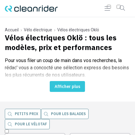
Accueil
Vélo électrique
Vélos électriques Oklö
Vélos électriques Oklö
: tous les
modèles, prix et performances
r Cleanrider
Pour vous filer un coup de main dans vos recherches, la
rédac' vous a concocté une sélection express des besoins
les plus récurrents de nos utilisateurs.
Afficher plus
PETITS PRIX
POUR LES BALADES
POUR LE VÉLOTAF