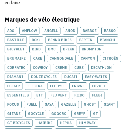
en faire…
Marques de
vélo électrique
ADO
AMFLOW
ANGELL
ANOD
BABBOE
BASSO
BASTILLE
BCKL
BENNO BIKES
BERTIN
BIANCHI
BICYKLET
BIRD
BMC
BREKR
BROMPTON
BRUMAIRE
CAKE
CANNONDALE
CANYON
CITROËN
CORRATEC
COWBOY
CREME
CUBE
DECATHLON
DIAMANT
DOUZE CYCLES
DUCATI
EASY-WATTS
ECLAIR
ELECTRA
ELLIPSE
ENGWE
EOVOLT
ESSENTIELB
ETT
FEU VERT
FIIDO
FLEBI
FOCUS
FUELL
GAYA
GAZELLE
GHOST
GIANT
GITANE
GOCYCLE
GOGORO
GREYP
GT
GT BICYCLES
HAIBIKE
HEPHA
HIMIWAY