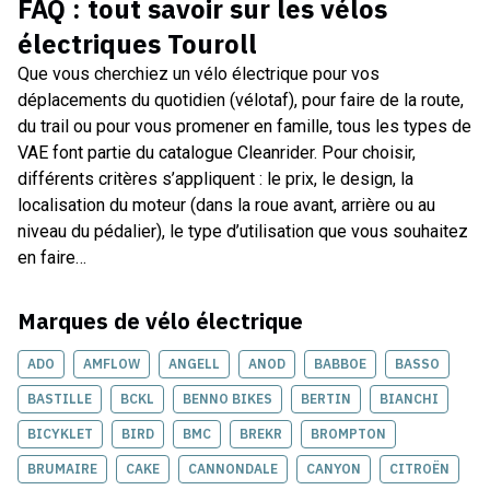
FAQ : tout savoir sur les
vélos
électriques Touroll
Que vous cherchiez un vélo électrique pour vos
déplacements du quotidien (vélotaf), pour faire de la route,
du trail ou pour vous promener en famille, tous les types de
VAE font partie du catalogue Cleanrider. Pour choisir,
différents critères s’appliquent : le prix, le design, la
localisation du moteur (dans la roue avant, arrière ou au
niveau du pédalier), le type d’utilisation que vous souhaitez
en faire…
Marques de
vélo électrique
ADO
AMFLOW
ANGELL
ANOD
BABBOE
BASSO
BASTILLE
BCKL
BENNO BIKES
BERTIN
BIANCHI
BICYKLET
BIRD
BMC
BREKR
BROMPTON
BRUMAIRE
CAKE
CANNONDALE
CANYON
CITROËN