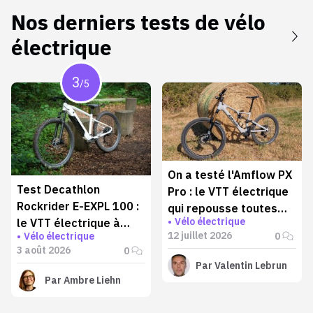
Nos derniers tests de
vélo
électrique
3
/5
On a testé l'Amflow PX
Test Decathlon
Pro : le VTT électrique
Rockrider E-EXPL 100 :
qui repousse toutes
Vélo électrique
le VTT électrique à
les limites
12 juillet 2026
0
Vélo électrique
moins de 1000 € qui va
3 août 2026
0
plus loin qu'annoncé
Par
Valentin Lebrun
Par
Ambre Liehn