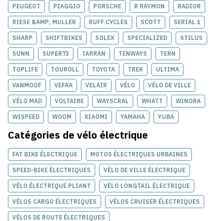
PEUGEOT
PIAGGIO
PORSCHE
R RAYMON
RADIOR
RIESE &AMP; MULLER
RUFF CYCLES
SCOTT
SERIAL 1
SHARP
SHIFTBIKES
SOLEX
SPECIALIZED
STILUS
SUNN
SUPER73
TARRAN
TENWAYS
TERN
TOPLIFE
TOUROLL
TOYOTA
TREK
ULTIMA
VANMOOF
VEFAA
VELAIR
VÉLO
VÉLO DE VILLE
VÉLO MAD
VOLTAIRE
WAYSCRAL
WHATT
WINORA
WISPEED
WOOM
XIAOMI
YAMAHA
YUBA
Catégories de
vélo électrique
FAT BIKE ÉLECTRIQUE
MOTOS ÉLECTRIQUES URBAINES
SPEED-BIKE ÉLECTRIQUES
VÉLO DE VILLE ÉLECTRIQUE
VÉLO ÉLECTRIQUE PLIANT
VÉLO LONGTAIL ÉLECTRIQUE
VÉLOS CARGO ÉLECTRIQUES
VÉLOS CRUISER ÉLECTRIQUES
VÉLOS DE ROUTE ÉLECTRIQUES