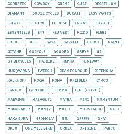
CORRATEC
COWBOY
CREME
CUBE
DECATHLON
DIAMANT
DOUZE CYCLES
DUCATI
EASY-WATTS
ECLAIR
ELECTRA
ELLIPSE
ENGWE
EOVOLT
ESSENTIELB
ETT
FEU VERT
FIIDO
FLEBI
FOCUS
FUELL
GAYA
GAZELLE
GHOST
GIANT
GITANE
GOCYCLE
GOGORO
GREYP
GT
GT BICYCLES
HAIBIKE
HEPHA
HIMIWAY
HUSQVARNA
IWEECH
JEAN FOURCHE
JITENSHA
KALKHOFF
KOGA
KONA
KREIDLER
KYMCO
LANCIA
LAPIERRE
LEMMO
LIDL (CRIVIT)
MAEVING
MALAGUTI
MATRA
MINI
MOMENTUM
MONDRAKER
MONTY
MOTTO
MOUSTACHE
MULI
NAKAMURA
NEOMOUV
NIU
O2FEEL
OKAI
OKLÖ
ONE MILE BIKE
ORBEA
ORIGINE
PARCO