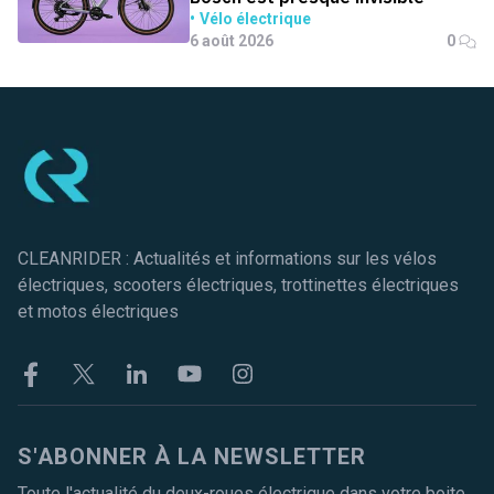
Vélo électrique
6 août 2026
0
Pied de page
CLEANRIDER : Actualités et informations sur les vélos
électriques, scooters électriques, trottinettes électriques
et motos électriques
Facebook
Twitter
Linkekin
Youtube
Instagram
S'ABONNER À LA NEWSLETTER
Toute l'actualité du deux-roues électrique dans votre boite