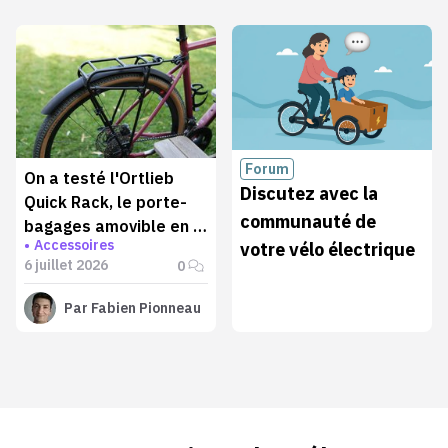
Forum
On a testé l'Ortlieb
Discutez avec la
Quick Rack, le porte-
communauté de
bagages amovible en 5
Accessoires
votre vélo électrique
secondes
6 juillet 2026
0
Par
Fabien Pionneau