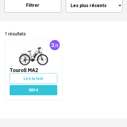
Filtrer
1
résultats
3
/5
Touroll MA2
ourroie
Touroll MA2
Lire le test
 amovible
989
€
vité