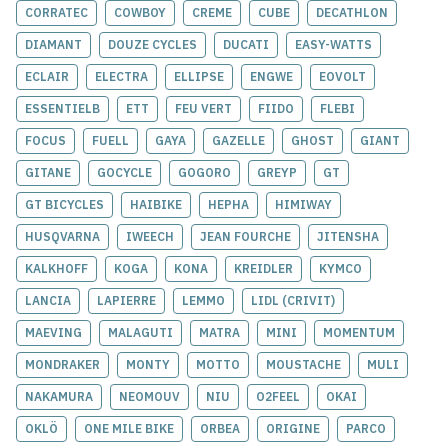
CORRATEC
COWBOY
CREME
CUBE
DECATHLON
DIAMANT
DOUZE CYCLES
DUCATI
EASY-WATTS
ECLAIR
ELECTRA
ELLIPSE
ENGWE
EOVOLT
ESSENTIELB
ETT
FEU VERT
FIIDO
FLEBI
FOCUS
FUELL
GAYA
GAZELLE
GHOST
GIANT
GITANE
GOCYCLE
GOGORO
GREYP
GT
GT BICYCLES
HAIBIKE
HEPHA
HIMIWAY
HUSQVARNA
IWEECH
JEAN FOURCHE
JITENSHA
KALKHOFF
KOGA
KONA
KREIDLER
KYMCO
LANCIA
LAPIERRE
LEMMO
LIDL (CRIVIT)
MAEVING
MALAGUTI
MATRA
MINI
MOMENTUM
MONDRAKER
MONTY
MOTTO
MOUSTACHE
MULI
NAKAMURA
NEOMOUV
NIU
O2FEEL
OKAI
OKLÖ
ONE MILE BIKE
ORBEA
ORIGINE
PARCO