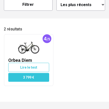
Filtrer
2
résultats
4
/5
Orbea Diem
ourroie
Orbea Diem
Lire le test
 amovible
3 799
€
vité