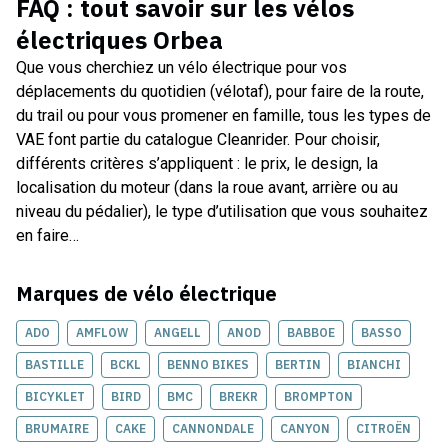
FAQ : tout savoir sur les
vélos
électriques Orbea
Que vous cherchiez un vélo électrique pour vos
déplacements du quotidien (vélotaf), pour faire de la route,
du trail ou pour vous promener en famille, tous les types de
VAE font partie du catalogue Cleanrider. Pour choisir,
différents critères s’appliquent : le prix, le design, la
localisation du moteur (dans la roue avant, arrière ou au
niveau du pédalier), le type d’utilisation que vous souhaitez
en faire…
Marques de
vélo électrique
ADO
AMFLOW
ANGELL
ANOD
BABBOE
BASSO
BASTILLE
BCKL
BENNO BIKES
BERTIN
BIANCHI
BICYKLET
BIRD
BMC
BREKR
BROMPTON
BRUMAIRE
CAKE
CANNONDALE
CANYON
CITROËN