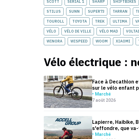
SCOTT
SERIAL 1
SHARP
SHIFTBIKES
STILUS
SUNN
SUPER73
TARRAN
T
TOUROLL
TOYOTA
TREK
ULTIMA
V
VÉLO
VÉLO DE VILLE
VÉLO MAD
VOLTA
WINORA
WISPEED
WOOM
XIAOMI
Vélo électrique
: n
Face à Decathlon e
sur le vélo enfant
Marché
7 août 2026
Lapierre, Haibike, 
s'effondre, que va-t
Marché