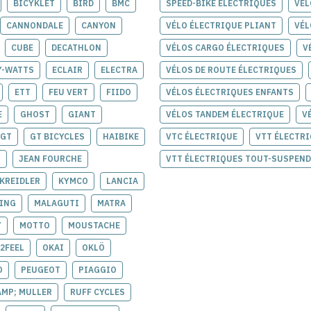
BICYKLET
BIRD
BMC
SPEED-BIKE ÉLECTRIQUES
VÉL
CANNONDALE
CANYON
VÉLO ÉLECTRIQUE PLIANT
VÉL
CUBE
DECATHLON
VÉLOS CARGO ÉLECTRIQUES
V
Y-WATTS
ECLAIR
ELECTRA
VÉLOS DE ROUTE ÉLECTRIQUES
ETT
FEU VERT
FIIDO
VÉLOS ÉLECTRIQUES ENFANTS
E
GHOST
GIANT
VÉLOS TANDEM ÉLECTRIQUE
V
GT
GT BICYCLES
HAIBIKE
VTC ÉLECTRIQUE
VTT ÉLECTR
H
JEAN FOURCHE
VTT ÉLECTRIQUES TOUT-SUSPEN
KREIDLER
KYMCO
LANCIA
ING
MALAGUTI
MATRA
Y
MOTTO
MOUSTACHE
2FEEL
OKAI
OKLÖ
O
PEUGEOT
PIAGGIO
AMP; MULLER
RUFF CYCLES