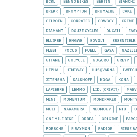
BCKL
BENNO BIKES
BERTIN
BIANCHI
BREKR
BROMPTON
BRUMAIRE
CAKE
CITROËN
CORRATEC
COWBOY
CREME
DIAMANT
DOUZE CYCLES
DUCATI
EAS
ELLIPSE
ENGWE
EOVOLT
ESSENTIELB
FLEBI
FOCUS
FUELL
GAYA
GAZELL
GITANE
GOCYCLE
GOGORO
GREYP
HEPHA
HIMIWAY
HUSQVARNA
IWEEC
JITENSHA
KALKHOFF
KOGA
KONA
LAPIERRE
LEMMO
LIDL (CRIVIT)
MAEV
MINI
MOMENTUM
MONDRAKER
MONT
MULI
NAKAMURA
NEOMOUV
NIU
O
ONE MILE BIKE
ORBEA
ORIGINE
PARC
PORSCHE
R RAYMON
RADIOR
RIESE &