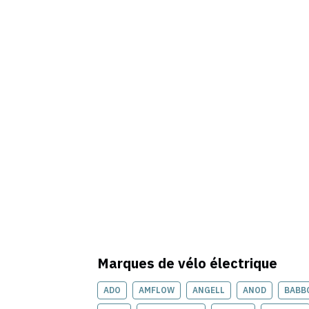
Marques de
vélo électrique
ADO
AMFLOW
ANGELL
ANOD
BABB