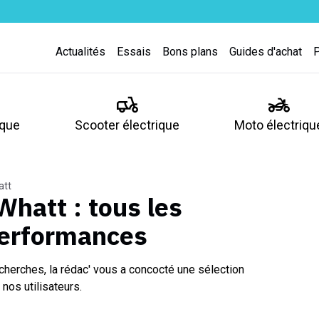
Actualités
Essais
Bons plans
Guides d'achat
ique
Scooter électrique
Moto électriqu
att
 Whatt
: tous les
performances
cherches, la rédac' vous a concocté une sélection
nos utilisateurs.