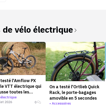
s de
vélo électrique
 testé l'Amflow PX
 le VTT électrique qui
On a testé l'Ortlieb Quick
usse toutes les
Rack, le porte-bagages
tes
 électrique
amovible en 5 secondes
llet 2026
0
Accessoires