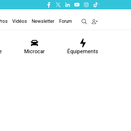
Facebook
Twitter
Linkedin
Youtube
Instagram
Tiktok
Pros
Vidéos
Newsletter
Forum
e
Microcar
Équipements