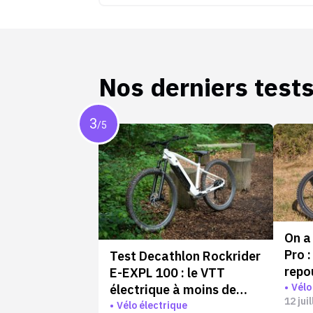
Nos derniers test
3
/5
On a
Pro :
Test Decathlon Rockrider
repo
E-EXPL 100 : le VTT
limi
Vélo
électrique à moins de
12 jui
1000 € qui va plus loin
Vélo électrique