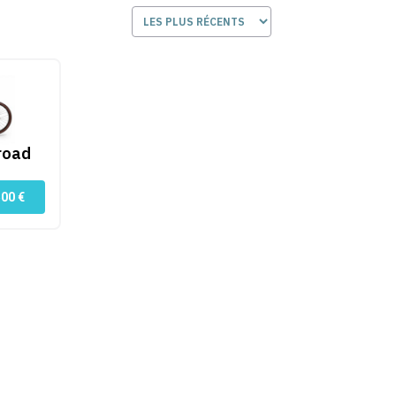
 Bleu
road
500
€