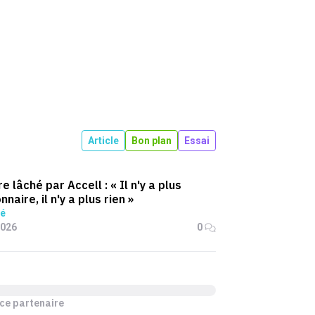
Article
Bon plan
Essai
e lâché par Accell : « Il n'y a plus
nnaire, il n'y a plus rien »
é
2026
0
ce partenaire