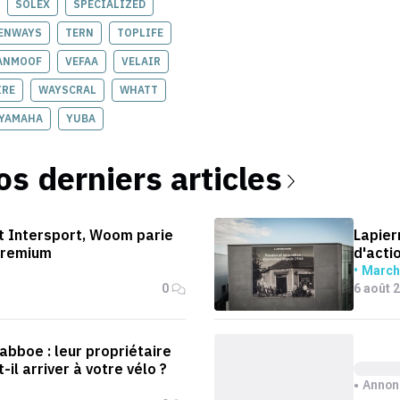
SOLEX
SPECIALIZED
ENWAYS
TERN
TOPLIFE
ANMOOF
VEFAA
VELAIR
IRE
WAYSCRAL
WHATT
YAMAHA
YUBA
os derniers articles
t Intersport, Woom parie
Lapierr
 premium
d'actio
March
0
6 août 
Babboe : leur propriétaire
-il arriver à votre vélo ?
Annon