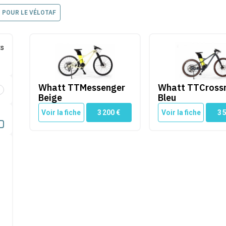
POUR LE VÉLOTAF
Whatt TTMessenger Beige
Whatt TTCrossroad
ts
Whatt TTMessenger
Whatt TTCross
é par Cleanrider
Beige
Bleu
Voir la fiche
3 200
€
Voir la fiche
3 