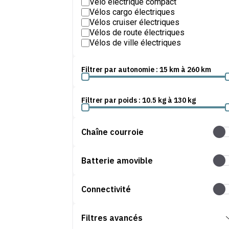
Vélo électrique compact
Vélos cargo électriques
Vélos cruiser électriques
Vélos de route électriques
Vélos de ville électriques
Vélos gravel électriques
Vélos pliants électriques
Filtrer par autonomie :
15
km à
260
km
Vélos tandem électrique
Vélos trekking électriques
Vélos électriques enfants
Filtrer par poids :
10.5
kg à
130
kg
Chaîne courroie
Chaî
Batterie amovible
Batt
Connectivité
Conn
Filtres avancés