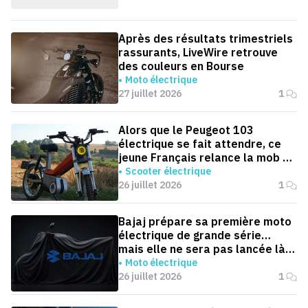
Après des résultats trimestriels
rassurants, LiveWire retrouve
des couleurs en Bourse
Moto électrique
27 juillet 2026
1
Alors que le Peugeot 103
électrique se fait attendre, ce
jeune Français relance la mob en
version électrique
Scooter électrique
26 juillet 2026
1
Bajaj prépare sa première moto
électrique de grande série…
mais elle ne sera pas lancée là
où on l'attend
Moto électrique
26 juillet 2026
1