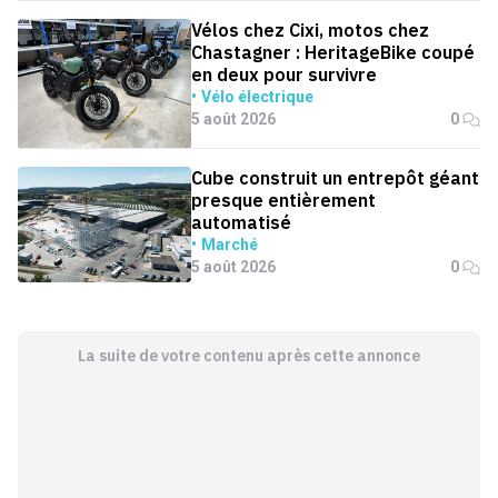
Vélos chez Cixi, motos chez
Chastagner : HeritageBike coupé
en deux pour survivre
Vélo électrique
5 août 2026
0
Cube construit un entrepôt géant
presque entièrement
automatisé
Marché
5 août 2026
0
La suite de votre contenu après cette annonce