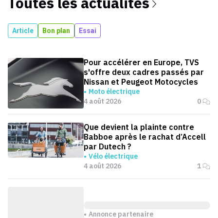
Toutes les actualités
Article
Bon plan
Essai
Pour accélérer en Europe, TVS
s'offre deux cadres passés par
Nissan et Peugeot Motocycles
Moto électrique
4 août 2026
0
Que devient la plainte contre
Babboe après le rachat d’Accell
par Dutech ?
Vélo électrique
4 août 2026
1
Annonce partenaire