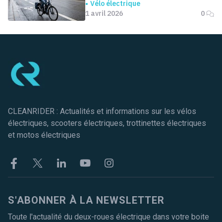
bonus...
Vélo électrique
1 avril 2026
0
Pied de page
CLEANRIDER : Actualités et informations sur les vélos
électriques, scooters électriques, trottinettes électriques
et motos électriques
Facebook
Twitter
Linkekin
Youtube
Instagram
S'ABONNER À LA NEWSLETTER
Toute l'actualité du deux-roues électrique dans votre boite