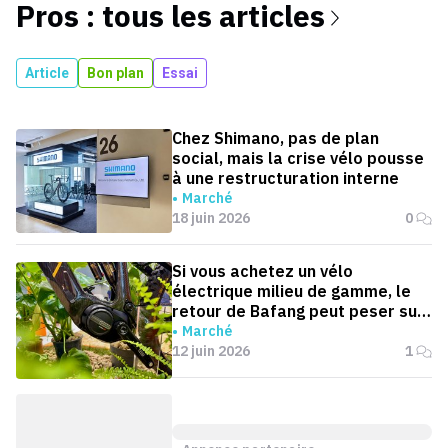
Pros : tous les articles
Article
Bon plan
Essai
Chez Shimano, pas de plan
social, mais la crise vélo pousse
à une restructuration interne
Marché
18 juin 2026
0
Si vous achetez un vélo
électrique milieu de gamme, le
retour de Bafang peut peser sur
les prix
Marché
12 juin 2026
1