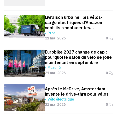
Livraison urbaine : les vélos-
cargo électriques d’Amazon
vont-ils remplacer les
fourgonnettes ?
Pros
21 mai 2026
0
Eurobike 2027 change de cap :
pourquoi le salon du vélo se joue
maintenant en septembre
Marché
21 mai 2026
0
Après le McDrive, Amsterdam
invente le drive-thru pour vélos
Vélo électrique
21 mai 2026
0