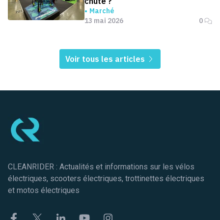
chute ?
Marché
13 mai 2026
0
Voir tous les articles
Pied de page
CLEANRIDER : Actualités et informations sur les vélos
électriques, scooters électriques, trottinettes électriques
et motos électriques
Facebook
Twitter
Linkekin
Youtube
Instagram