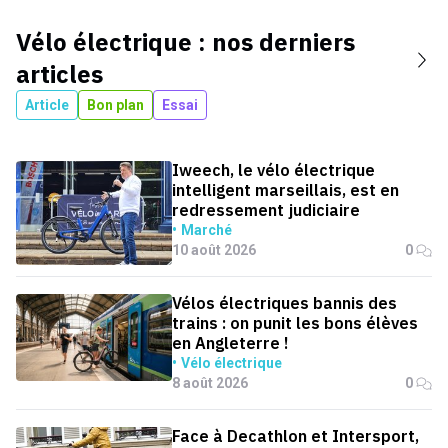
Vélo électrique
: nos derniers
articles
Article
Bon plan
Essai
Iweech, le vélo électrique
intelligent marseillais, est en
redressement judiciaire
Marché
10 août 2026
0
Vélos électriques bannis des
trains : on punit les bons élèves
en Angleterre !
Vélo électrique
8 août 2026
0
Face à Decathlon et Intersport,