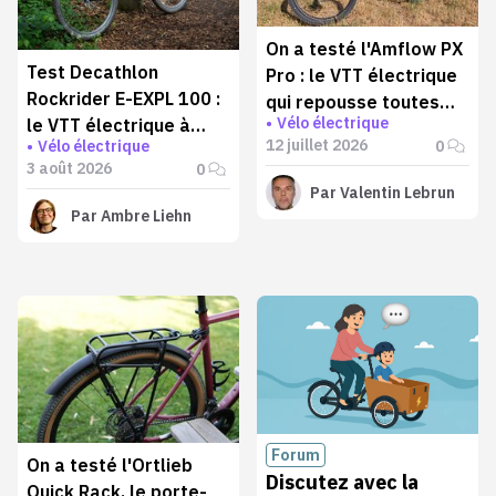
On a testé l'Amflow PX
Test Decathlon
Pro : le VTT électrique
Rockrider E-EXPL 100 :
qui repousse toutes
Vélo électrique
le VTT électrique à
les limites
12 juillet 2026
0
Vélo électrique
moins de 1000 € qui va
3 août 2026
0
plus loin qu'annoncé
Par
Valentin Lebrun
Par
Ambre Liehn
Forum
On a testé l'Ortlieb
Discutez avec la
Quick Rack, le porte-