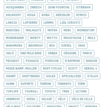
HUSQVARNA
IWEECH
JEAN FOURCHE
JITENSHA
KALKHOFF
KOGA
KONA
KREIDLER
KYMCO
LANCIA
LAPIERRE
LEMMO
LIDL (CRIVIT)
MAEVING
MALAGUTI
MATRA
MINI
MOMENTUM
MONDRAKER
MONTY
MOTTO
MOUSTACHE
MULI
NAKAMURA
NEOMOUV
NIU
O2FEEL
OKAI
OKLÖ
ONE MILE BIKE
ORBEA
ORIGINE
PARCO
PEUGEOT
PIAGGIO
PORSCHE
R RAYMON
RADIOR
RIESE &AMP; MULLER
RUFF CYCLES
SCOTT
SERIAL 1
SHARP
SHIFTBIKES
SOLEX
SPECIALIZED
STILUS
SUNN
SUPER73
TARRAN
TENWAYS
TERN
TOPLIFE
TOUROLL
TOYOTA
TREK
ULTIMA
VANMOOF
VEFAA
VELAIR
VÉLO
VÉLO DE VILLE
VÉLO MAD
VOLTAIRE
WAYSCRAL
WHATT
WINORA