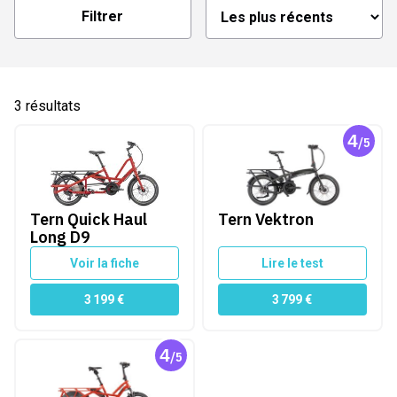
Filtrer
3
résultats
4
/5
Tern Quick Haul Long D9
Tern Vektron
ourroie
Tern Quick Haul
Tern Vektron
Long D9
Voir la fiche
Lire le test
 amovible
3 199
€
3 799
€
vité
4
/5
Tern GSD