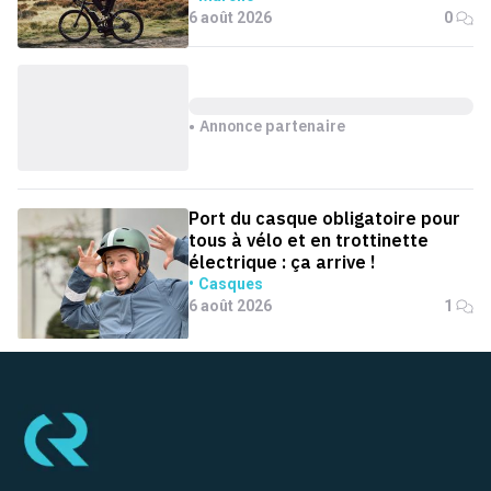
6 août 2026
0
Annonce partenaire
Port du casque obligatoire pour
tous à vélo et en trottinette
électrique : ça arrive !
Casques
6 août 2026
1
Pied de page