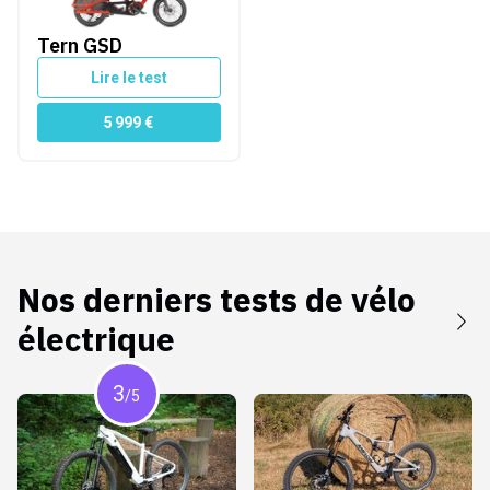
Tern GSD
Lire le test
5 999
€
Nos derniers tests de
vélo
électrique
3
/5