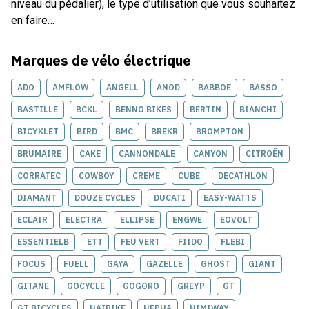
niveau du pédalier), le type d’utilisation que vous souhaitez
en faire…
Marques de
vélo électrique
ADO
AMFLOW
ANGELL
ANOD
BABBOE
BASSO
BASTILLE
BCKL
BENNO BIKES
BERTIN
BIANCHI
BICYKLET
BIRD
BMC
BREKR
BROMPTON
BRUMAIRE
CAKE
CANNONDALE
CANYON
CITROËN
CORRATEC
COWBOY
CREME
CUBE
DECATHLON
DIAMANT
DOUZE CYCLES
DUCATI
EASY-WATTS
ECLAIR
ELECTRA
ELLIPSE
ENGWE
EOVOLT
ESSENTIELB
ETT
FEU VERT
FIIDO
FLEBI
FOCUS
FUELL
GAYA
GAZELLE
GHOST
GIANT
GITANE
GOCYCLE
GOGORO
GREYP
GT
GT BICYCLES
HAIBIKE
HEPHA
HIMIWAY