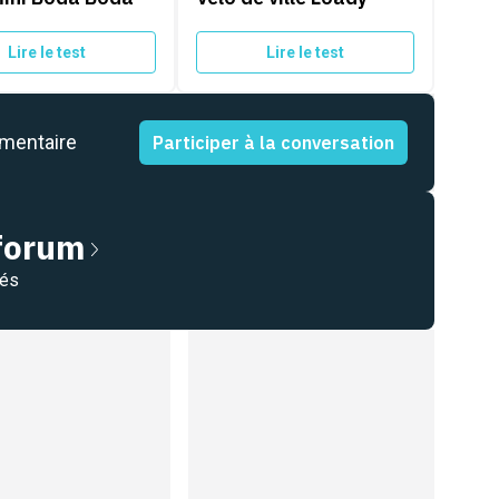
Lire le test
Lire le test
mmentaire
Participer à la conversation
 forum
nés