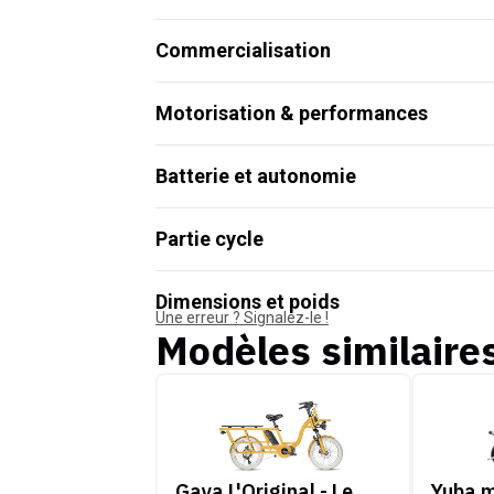
Commercialisation
Motorisation & performances
Batterie et autonomie
Partie cycle
Dimensions et poids
Une erreur ? Signalez-le !
Modèles similaire
Gaya L'Original - Le Long
Yuba mi
Gaya L'Original - Le
Yuba m