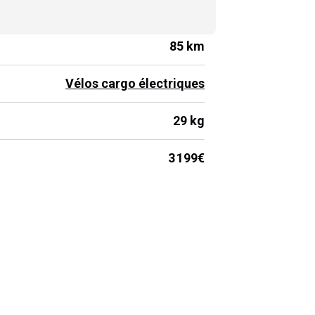
Bosch
85 km
Vélos cargo électriques
29 kg
3 199€