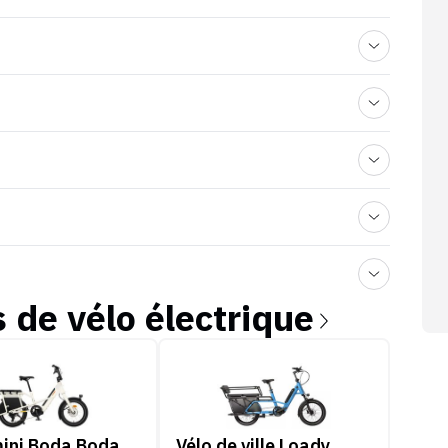
s de
vélo électrique
ni Boda Boda
Vélo de ville Loady
ini Boda Boda
Vélo de ville Loady