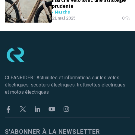
marché vélo avec une stratégie
prudente
Marché
21 mai 2025
0
Pied de page
CLEANRIDER : Actualités et informations sur les vélos
électriques, scooters électriques, trottinettes électriques
et motos électriques
Facebook
Twitter
Linkekin
Youtube
Instagram
S'ABONNER À LA NEWSLETTER