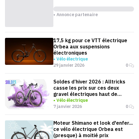
Annonce partenaire
17,5 kg pour ce VTT électrique
Orbea aux suspensions
électroniques
Vélo électrique
29 janvier 2026
0
Soldes d’hiver 2026 : Alltricks
casse les prix sur ces deux
gravel électriques haut de
gamme
Vélo électrique
7 janvier 2026
0
Moteur Shimano et look d'enfer...
ce vélo électrique Orbea est
(presque) à moitié prix