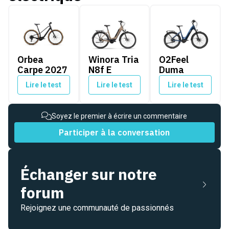
Orbea Carpe 2027
Winora Tria N8f E
O2Feel Duma
Orbea
Winora Tria
O2Feel
Carpe 2027
N8f E
Duma
Lire le test
Lire le test
Lire le test
Soyez le premier à écrire un commentaire
Participer à la conversation
Échanger sur notre
forum
Rejoignez une communauté de passionnés