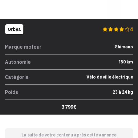
4
Orbea
Marque moteur
Shimano
Autonomie
150 km
Catégorie
Vélo de ville électrique
Poids
23 à 24 kg
3 799€
La suite de votre contenu après cette annonce