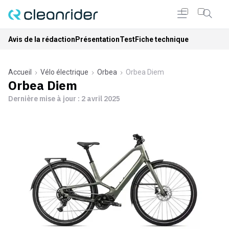
Avis de la rédaction
Présentation
Test
Fiche technique
Accueil
Vélo électrique
Orbea
Orbea Diem
Orbea Diem
Dernière mise à jour :
2 avril 2025