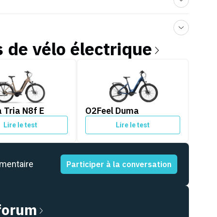
s de
vélo électrique
ria N8f E
O2Feel Duma
 Tria N8f E
O2Feel Duma
Lire le test
Lire le test
mmentaire
Participer à la conversation
 forum