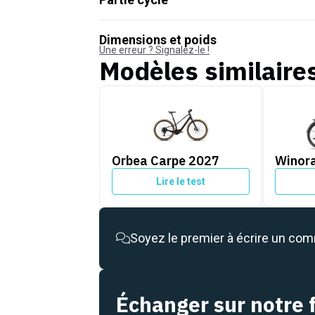
Dimensions et poids
Une erreur ? Signalez-le !
Modèles similaire
Orbea Carpe 2027
Winora T
Orbea Carpe 2027
Winora
Lire le test
Soyez le premier à écrire un co
Échanger sur notre