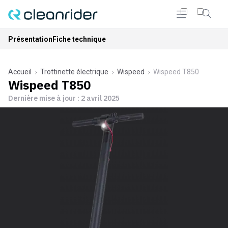
Présentation
Fiche technique
Accueil
Trottinette électrique
Wispeed
Wispeed T850
Wispeed T850
Dernière mise à jour :
2 avril 2025