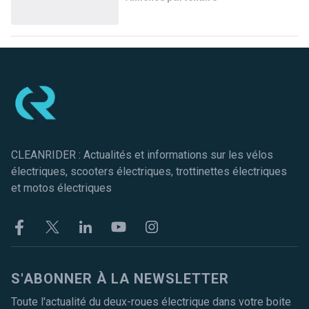
Pied de page
CLEANRIDER : Actualités et informations sur les vélos
électriques, scooters électriques, trottinettes électriques
et motos électriques
Facebook
Twitter
Linkekin
Youtube
Instagram
S'ABONNER À LA NEWSLETTER
Toute l'actualité du deux-roues électrique dans votre boite