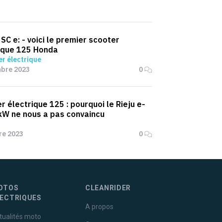
SC e: - voici le premier scooter
ique 125 Honda
r électrique
mbre 2023
0
r électrique 125 : pourquoi le Rieju e-
 kW ne nous a pas convaincu
re 2023
0
OTOS
CLEANRIDER
LECTRIQUES
A propos
tualités moto