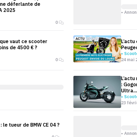
ne déferlante de
A 2025
Annon
0
 que vaut ce scooter
L’actu
oins de 4500 € ?
Peugeo
Scoote
0
24 mai 
L’actu
: Gogo
Ultra...
Scoote
23 févr
 : le tueur de BMW CE 04 ?
Annon
0