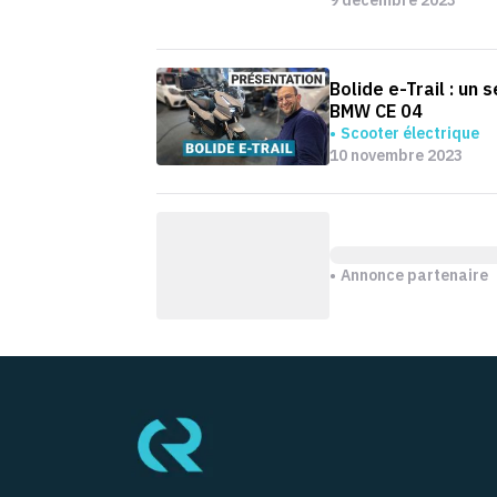
Bolide e-Trail : un 
BMW CE 04
Scooter électrique
10 novembre 2023
Annonce partenaire
Pied de page