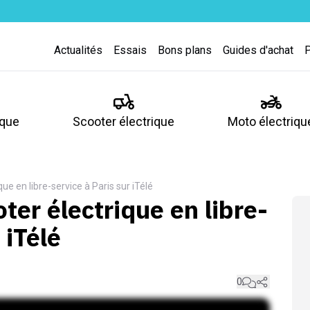
Actualités
Essais
Bons plans
Guides d'achat
ique
Scooter électrique
Moto électriqu
que en libre-service à Paris sur iTélé
ter électrique en libre-
 iTélé
0