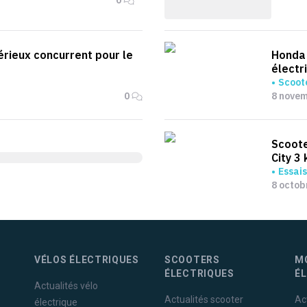
sérieux concurrent pour le
Honda 
électr
Scoote
0
8 nove
Scoote
City 3
Essais
8 octob
VÉLOS ÉLECTRIQUES
SCOOTERS
M
ÉLECTRIQUES
É
Actualités vélo
Actualités scooter
Ac
électrique