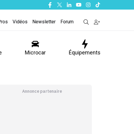
Facebook
Twitter
Linkedin
Youtube
Instagram
Tiktok
Pros
Vidéos
Newsletter
Forum
e
Microcar
Équipements
Annonce partenaire