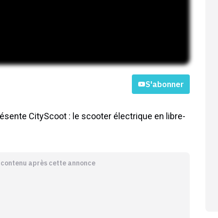
S'abonner
ésente CityScoot : le scooter électrique en libre-
e contenu après cette annonce