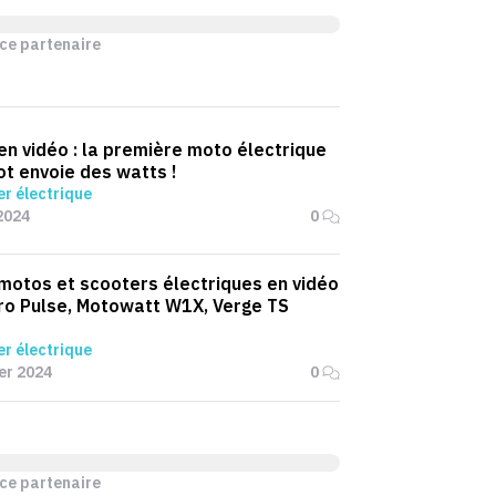
ce partenaire
 en vidéo : la première moto électrique
t envoie des watts !
r électrique
2024
0
 motos et scooters électriques en vidéo
ro Pulse, Motowatt W1X, Verge TS
r électrique
ier 2024
0
ce partenaire