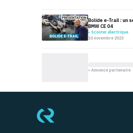
Bolide e-Trail : un 
BMW CE 04
Scooter électrique
10 novembre 2023
Annonce partenaire
Pied de page