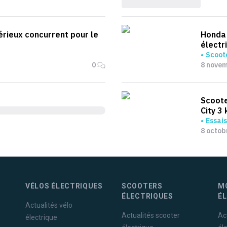
sérieux concurrent pour le
Honda 
électr
Scoote
0
8 nove
Scoote
City 3
Essais
8 octob
VÉLOS ÉLECTRIQUES
SCOOTERS
M
ÉLECTRIQUES
É
Actualités vélo
Actualités scooter
Ac
électrique