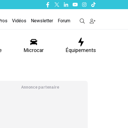
Facebook
Twitter
Linkedin
Youtube
Instagram
Tiktok
Pros
Vidéos
Newsletter
Forum
e
Microcar
Équipements
Annonce partenaire