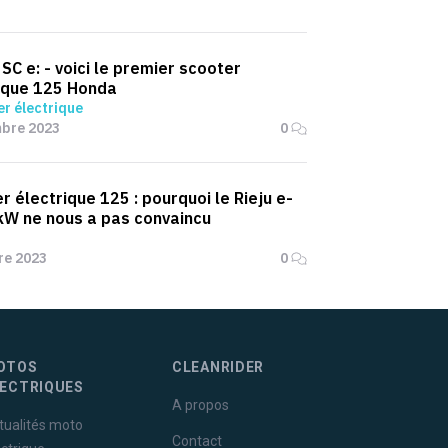
SC e: - voici le premier scooter
ique 125 Honda
r électrique
mbre 2023
0
r électrique 125 : pourquoi le Rieju e-
 kW ne nous a pas convaincu
re 2023
0
OTOS
CLEANRIDER
LECTRIQUES
A propos
tualités moto
Contact