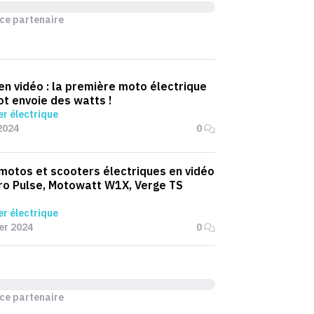
ce partenaire
 en vidéo : la première moto électrique
t envoie des watts !
r électrique
2024
0
 motos et scooters électriques en vidéo
ro Pulse, Motowatt W1X, Verge TS
r électrique
ier 2024
0
ce partenaire