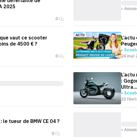
ne déferlante de
A 2025
Annon
0
 que vaut ce scooter
L’actu
oins de 4500 € ?
Peugeo
Scoote
0
24 mai 
L’actu
: Gogo
Ultra...
Scoote
23 févr
 : le tueur de BMW CE 04 ?
Annon
0