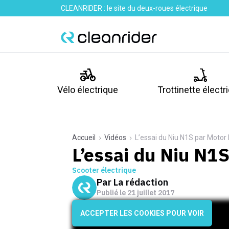
CLEANRIDER : le site du deux-roues électrique
Vélo électrique
Trottinette électr
Accueil
Vidéos
L’essai du Niu N1S par Motor 
L’essai du Niu N1S
Scooter électrique
Par
La rédaction
Publié le
21 juillet 2017
ACCEPTER LES COOKIES POUR VOIR