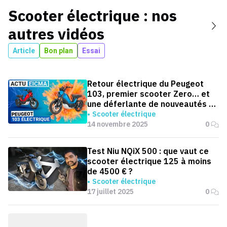
Scooter électrique
: nos
autres vidéos
Article
Bon plan
Essai
Retour électrique du Peugeot
103, premier scooter Zero… et
une déferlante de nouveautés à
EICMA 2025
Scooter électrique
14 novembre 2025
0
Test Niu NQiX 500 : que vaut ce
scooter électrique 125 à moins
de 4500 € ?
Scooter électrique
17 juillet 2025
0