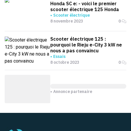
Honda SC e: - voici le premier
scooter électrique 125 Honda
Scooter électrique
8 novembre 2023
0
Scooter électrique 125 :
pourquoi le Rieju e-City 3 kW ne
nous a pas convaincu
Essais
8 octobre 2023
0
Annonce partenaire
Pied de page