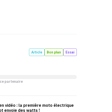
Article
Bon plan
Essai
ce partenaire
 en vidéo : la première moto électrique
t envoie des watts !