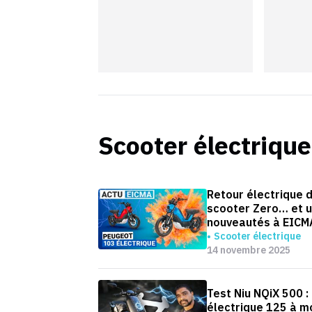
Scooter électrique
Retour électrique 
scooter Zero… et u
nouveautés à EICM
Scooter électrique
14 novembre 2025
Test Niu NQiX 500 :
électrique 125 à m