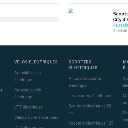
Scoote
City 3
Essais
8 octob
VÉLOS ÉLECTRIQUES
SCOOTERS
M
ÉLECTRIQUES
É
Actualités vélo
Actualités scooter
Ac
électrique
électrique
él
s
Catalogue vélo
Les scooters électriques
Mo
électrique
ur
Scooters électriques 50
VTT électriques
cc
Mo
Vélos de ville électriques
sp
Scooters électriques 125
VTC électriques