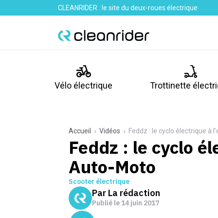
CLEANRIDER : le site du deux-roues électrique
Vélo électrique
Trottinette électr
Accueil
Vidéos
Feddz : le cyclo électrique à 
Feddz : le cyclo él
Auto-Moto
Scooter électrique
Par
La rédaction
Publié le
14 juin 2017