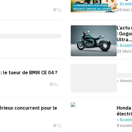
Scoote
0
24 mai 
L’actu
: Gogo
Ultra...
Scoote
23 févr
 : le tueur de BMW CE 04 ?
Annon
0
sérieux concurrent pour le
Honda 
électr
Scoote
0
8 nove