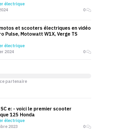
r électrique
2024
0
 motos et scooters électriques en vidéo
ro Pulse, Motowatt W1X, Verge TS
r électrique
ier 2024
0
ce partenaire
SC e: - voici le premier scooter
ique 125 Honda
r électrique
mbre 2023
0