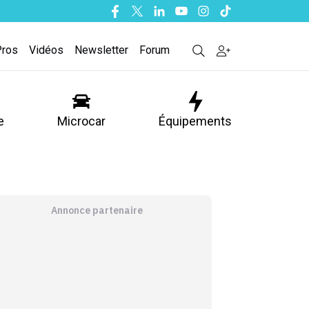
Facebook
Twitter
Linkedin
Youtube
Instagram
Tiktok
Pros
Vidéos
Newsletter
Forum
e
Microcar
Équipements
Annonce partenaire