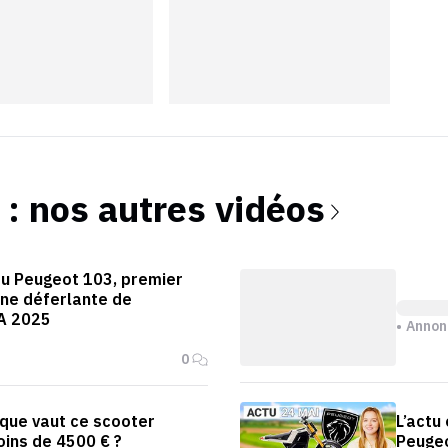
: nos autres vidéos
du Peugeot 103, premier
ne déferlante de
A 2025
Annon
0
 que vaut ce scooter
L’actu
oins de 4500 € ?
Peugeo