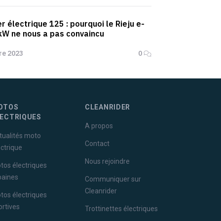
r électrique 125 : pourquoi le Rieju e-
 kW ne nous a pas convaincu
re 2023
0
OTOS
CLEANRIDER
LECTRIQUES
A propos
tualités moto
Contact
ectrique
Nous rejoindre
tos électriques
baines
Communiquer sur
Cleanrider
tos électriques
ortives
Trottinettes électriques