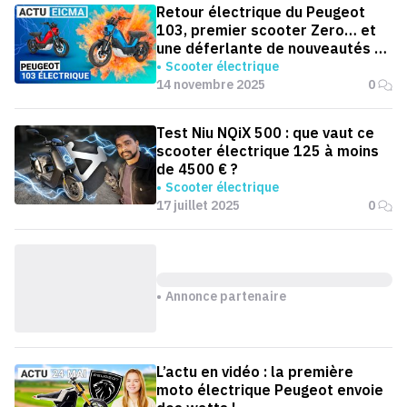
Retour électrique du Peugeot
103, premier scooter Zero… et
une déferlante de nouveautés à
EICMA 2025
Scooter électrique
14 novembre 2025
0
Test Niu NQiX 500 : que vaut ce
scooter électrique 125 à moins
de 4500 € ?
Scooter électrique
17 juillet 2025
0
Annonce partenaire
L’actu en vidéo : la première
moto électrique Peugeot envoie