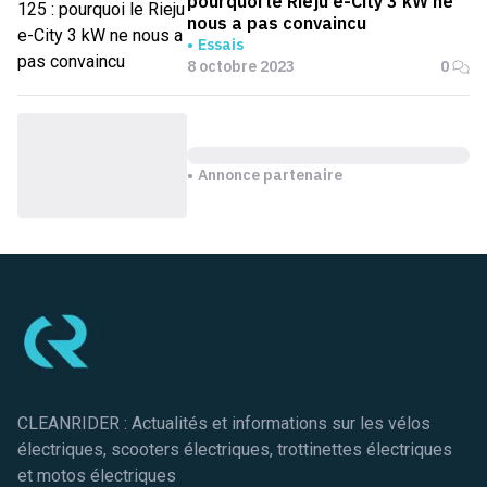
pourquoi le Rieju e-City 3 kW ne
nous a pas convaincu
Essais
8 octobre 2023
0
Annonce partenaire
Pied de page
CLEANRIDER : Actualités et informations sur les vélos
électriques, scooters électriques, trottinettes électriques
et motos électriques