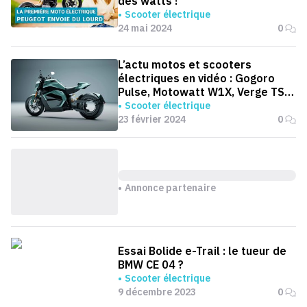
des watts !
Scooter électrique
24 mai 2024
0
L’actu motos et scooters
électriques en vidéo : Gogoro
Pulse, Motowatt W1X, Verge TS
Ultra...
Scooter électrique
23 février 2024
0
Annonce partenaire
Essai Bolide e-Trail : le tueur de
BMW CE 04 ?
Scooter électrique
9 décembre 2023
0