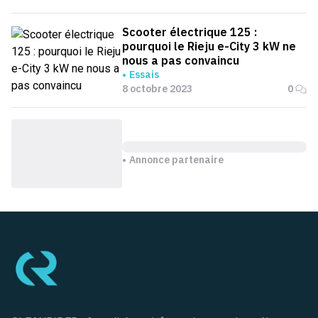
Scooter électrique 125 :
pourquoi le Rieju e-City 3 kW ne
nous a pas convaincu
Essais
8 octobre 2023
0
Annonce partenaire
Pied de page