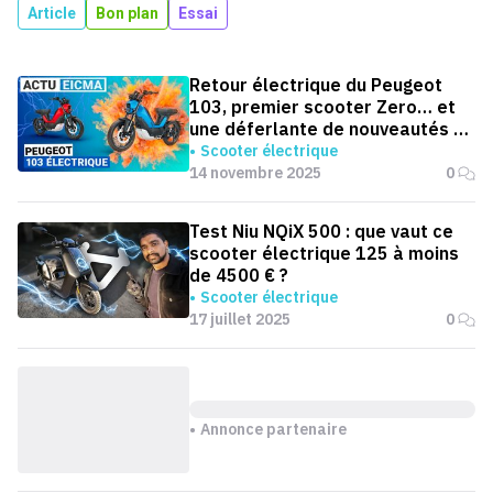
Article
Bon plan
Essai
Retour électrique du Peugeot
103, premier scooter Zero… et
une déferlante de nouveautés à
EICMA 2025
Scooter électrique
14 novembre 2025
0
Test Niu NQiX 500 : que vaut ce
scooter électrique 125 à moins
de 4500 € ?
Scooter électrique
17 juillet 2025
0
Annonce partenaire