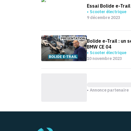
Essai Bolide e-Trail
Scooter électrique
9 décembre 2023
Bolide e-Trail : un 
BMW CE 04
Scooter électrique
10 novembre 2023
Annonce partenaire
Pied de page