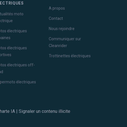
LECTRIQUES
A propos
tualités moto
Contact
ectrique
Nous rejoindre
tos électriques
baines
Communiquer sur
Cleanrider
tos électriques
ortives
Trottinettes électriques
tos électriques off-
ad
permoto électriques
harte IA
|
Signaler un contenu illicite