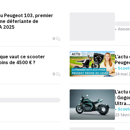
du Peugeot 103, premier
ne déferlante de
A 2025
Annon
0
 que vaut ce scooter
L’actu
oins de 4500 € ?
Peugeo
Scoote
0
24 mai 
L’actu
: Gogo
Ultra...
Scoote
23 févr