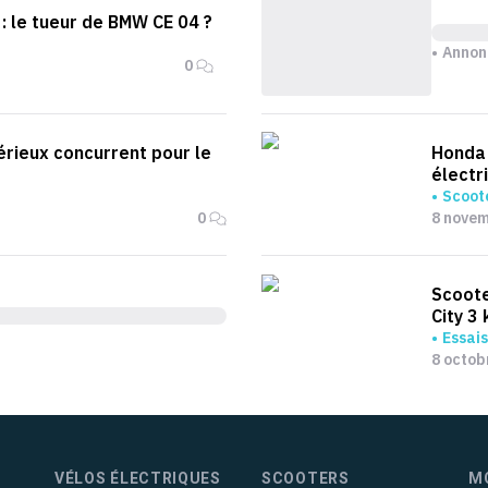
 : le tueur de BMW CE 04 ?
Annon
0
sérieux concurrent pour le
Honda 
électr
Scoote
0
8 nove
Scoote
City 3
Essais
8 octob
VÉLOS ÉLECTRIQUES
SCOOTERS
M