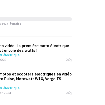
ce partenaire
 en vidéo : la première moto électrique
t envoie des watts !
r électrique
2024
0
 motos et scooters électriques en vidéo
ro Pulse, Motowatt W1X, Verge TS
r électrique
ier 2024
0