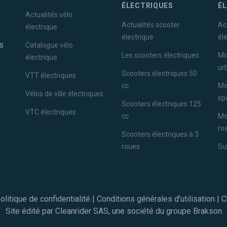
ÉLECTRIQUES
É
Actualités vélo
Actualités scooter
Ac
électrique
électrique
él
s
Catalogue vélo
Les scooters électriques
Mo
électrique
ur
Scooters électriques 50
VTT électriques
cc
Mo
Vélos de ville électriques
sp
Scooters électriques 125
VTC électriques
cc
Mo
ro
Scooters électriques à 3
roues
Su
olitique de confidentialité
|
Conditions générales d'utilisation
|
C
Site édité par Cleanrider SAS, une société du groupe
Brakson