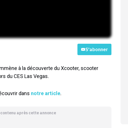
S'abonner
 emmène à la découverte du Xcooter, scooter
 lors du CES Las Vegas.
découvrir dans
notre article
.
e contenu après cette annonce