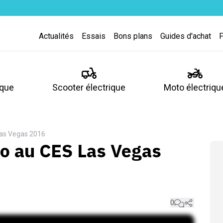
Actualités
Essais
Bons plans
Guides d'achat
ique
Scooter électrique
Moto électriqu
Las Vegas 2016
éo au CES Las Vegas
0