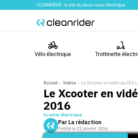
CLEANRIDER : le site du deux-roues électrique
Vélo électrique
Trottinette électr
Accueil
Vidéos
Le Xcooter en vidéo au CES 
Le Xcooter en vid
2016
Scooter électrique
Par
La rédaction
Publié le
11 janvier 2016