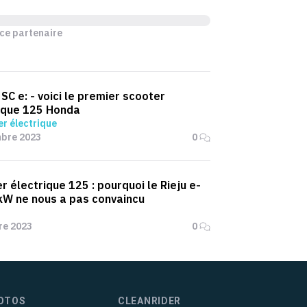
ce partenaire
SC e: - voici le premier scooter
ique 125 Honda
r électrique
mbre 2023
0
r électrique 125 : pourquoi le Rieju e-
 kW ne nous a pas convaincu
re 2023
0
OTOS
CLEANRIDER