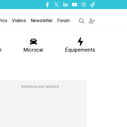
Facebook
Twitter
Linkedin
Youtube
Instagram
Tiktok
Pros
Vidéos
Newsletter
Forum
e
Microcar
Équipements
Annonce partenaire