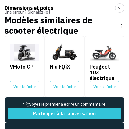
Dimensions et poids
Une erreur ? Signalez-le !
Modèles similaires de
scooter électrique
VMoto CP
Niu FQiX
Peugeot 103 électr
VMoto CP
Niu FQiX
Peugeot
103
électrique
Voir la fiche
Voir la fiche
Voir la fiche
Soyez le premier à écrire un commentaire
Participer à la conversation