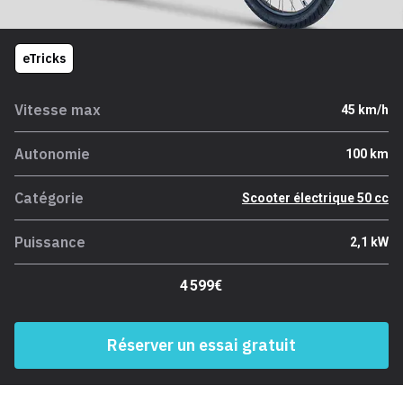
eTricks
Vitesse max
45 km/h
Autonomie
100 km
Catégorie
Scooter électrique 50 cc
Puissance
2,1 kW
4 599€
Réserver un essai gratuit