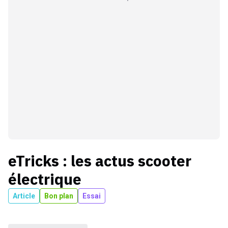
eTricks
: les actus
scooter
électrique
Article
Bon plan
Essai