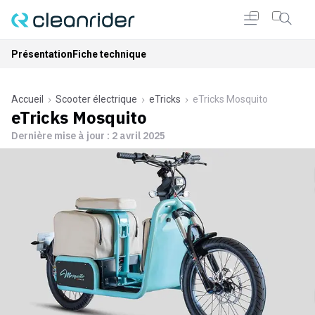
Présentation
Fiche technique
Accueil
Scooter électrique
eTricks
eTricks Mosquito
eTricks Mosquito
Dernière mise à jour :
2 avril 2025