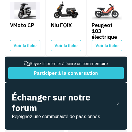
VMoto CP
Niu FQiX
Peugeot 103 électr
VMoto CP
Niu FQiX
Peugeot
103
électrique
Voir la fiche
Voir la fiche
Voir la fiche
Soyez le premier à écrire un commentaire
Participer à la conversation
Échanger sur notre
forum
Rejoignez une communauté de passionnés