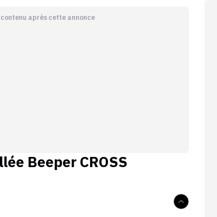
e contenu après cette annonce
llée
Beeper CROSS