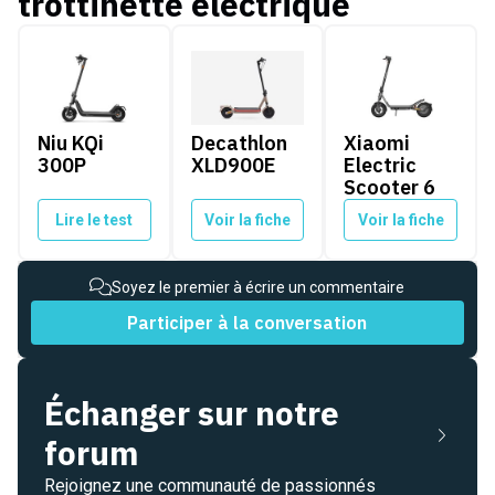
trottinette électrique
Niu KQi 300P
Decathlon XLD900E
Xiaomi Electric Sco
Niu KQi
Decathlon
Xiaomi
300P
XLD900E
Electric
Scooter 6
Lire le test
Voir la fiche
Voir la fiche
Soyez le premier à écrire un commentaire
Participer à la conversation
Échanger sur notre
forum
Rejoignez une communauté de passionnés