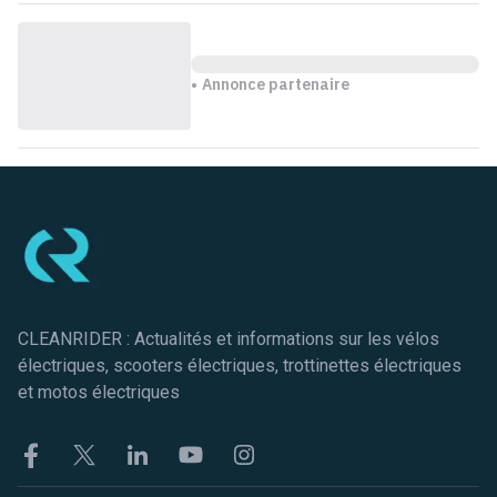
Annonce partenaire
Pied de page
CLEANRIDER : Actualités et informations sur les vélos
électriques, scooters électriques, trottinettes électriques
et motos électriques
Facebook
Twitter
Linkekin
Youtube
Instagram