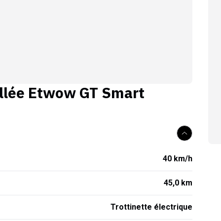
llée
Etwow GT Smart
40 km/h
45,0 km
Trottinette électrique