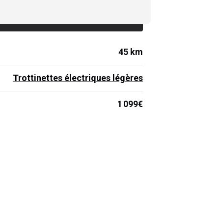
Prix de lancement :
1 099
€
45 km
Trottinettes électriques légères
1 099€