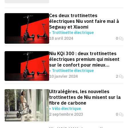
Ces deux trottinettes
électriques Niu vont faire mal à
Segway et Xiaomi
Trottinette électrique
18 avril 2024
0
Niu KQi 300 : deux trottinettes
électriques premium qui misent
sur le confort pour mieux
contrer Xiaomi et Ninebot
Trottinette électrique
10 janvier 2024
2
Ultralégères, les nouvelles
trottinettes de Niu misent sur la
fibre de carbone
Vélo électrique
2 septembre 2023
0