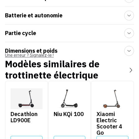
Batterie et autonomie
Partie cycle
Dimensions et poids
Une erreur ? Signalez-le !
Modèles similaires de
trottinette électrique
Decathlon LD900E
Niu KQi 100
Xiaomi Electric Sco
Decathlon
Niu KQi 100
Xiaomi
LD900E
Electric
Scooter 4
Go