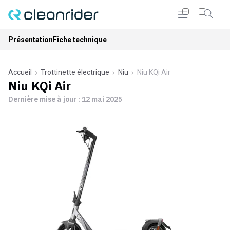
Présentation
Fiche technique
Accueil
Trottinette électrique
Niu
Niu KQi Air
Niu KQi Air
Dernière mise à jour :
12 mai 2025