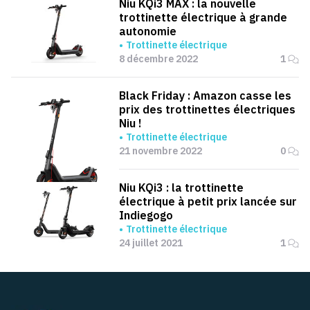
Niu KQi3 MAX : la nouvelle
trottinette électrique à grande
autonomie
Trottinette électrique
8 décembre 2022
1
Black Friday : Amazon casse les
prix des trottinettes électriques
Niu !
Trottinette électrique
21 novembre 2022
0
Niu KQi3 : la trottinette
électrique à petit prix lancée sur
Indiegogo
Trottinette électrique
24 juillet 2021
1
Pied de page