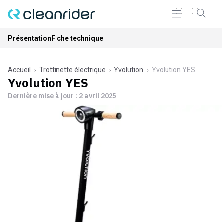
Présentation
Fiche technique
Accueil
Trottinette électrique
Yvolution
Yvolution YES
Yvolution YES
Dernière mise à jour :
2 avril 2025