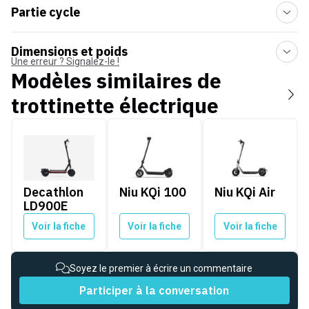
Partie cycle
Dimensions et poids
Une erreur ? Signalez-le !
Modèles similaires de
trottinette électrique
Decathlon LD900E
Niu KQi 100
Niu KQi Air
Decathlon
Niu KQi 100
Niu KQi Air
LD900E
Voir la fiche
Voir la fiche
Voir la fiche
Soyez le premier à écrire un commentaire
Participer à la conversation