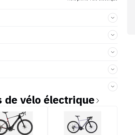
s de
vélo électrique
ale Synapse Neo
Decathlon Van Rysel E-EDR AF Shiman