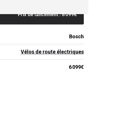
Prix de lancement :
6 099
€
Bosch
Vélos de route électriques
6 099€