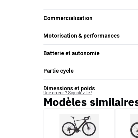
Commercialisation
Motorisation & performances
Batterie et autonomie
Partie cycle
Dimensions et poids
Une erreur ? Signalez-le !
Modèles similaire
Van Rysel E-EDR CF Ultegra Di2
Cannond