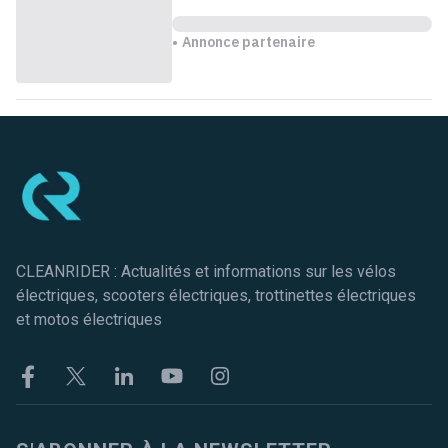
Annonce partenaire
Pied de page
CLEANRIDER : Actualités et informations sur les vélos
électriques, scooters électriques, trottinettes électriques
et motos électriques
Facebook
Twitter
Linkekin
Youtube
Instagram