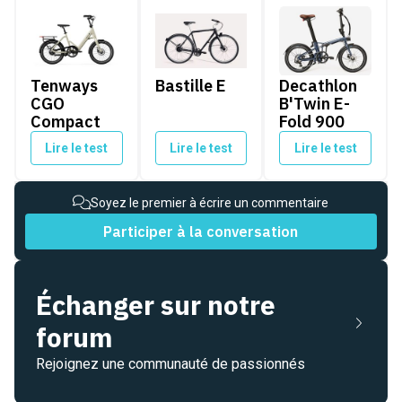
Tenways CGO Compact
Bastille E
Decathlon B'Twin E
Tenways
Bastille E
Decathlon
CGO
B'Twin E-
Compact
Fold 900
Lire le test
Lire le test
Lire le test
Soyez le premier à écrire un commentaire
Participer à la conversation
Échanger sur notre
forum
Rejoignez une communauté de passionnés