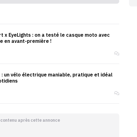
t x EyeLights : on a testé le casque moto avec
te en avant-première !
 : un vélo électrique maniable, pratique et idéal
otidiens
e contenu après cette annonce