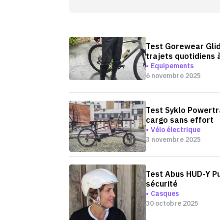
Test Gorewear Glid
trajets quotidiens 
Equipements
6 novembre 2025
Test Syklo Powertra
cargo sans effort
Vélo électrique
3 novembre 2025
Test Abus HUD-Y Pure
sécurité
Casques
30 octobre 2025