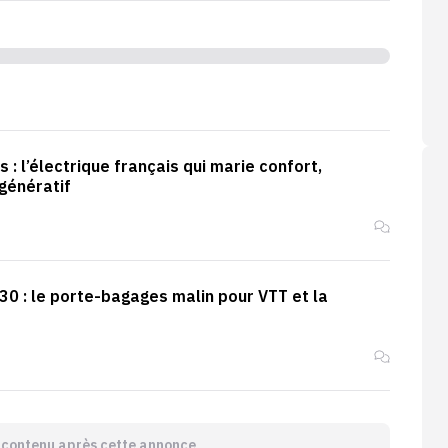
 : l’électrique français qui marie confort,
égénératif
30 : le porte-bagages malin pour VTT et la
e contenu après cette annonce