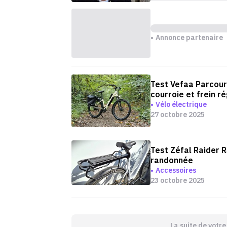
Annonce partenaire
Test Vefaa Parcours
courroie et frein r
Vélo électrique
27 octobre 2025
Test Zéfal Raider R
randonnée
Accessoires
23 octobre 2025
La suite de votr