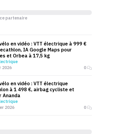
ce partenaire
 vélo en vidéo : VTT électrique à 999 €
ecathlon, IA Google Maps pour
tes et Orbea à 17,5 kg
lectrique
r 2026
0
 vélo en vidéo : VTT électrique
lon à 1 498 €, airbag cycliste et
r Ananda
lectrique
ier 2026
0