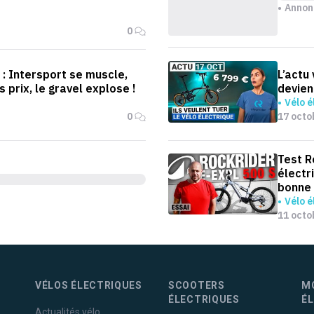
Annon
0
o : Intersport se muscle,
L’actu 
 prix, le gravel explose !
devien
Vélo é
0
17 octo
Test R
électr
bonne 
Vélo é
11 octo
VÉLOS ÉLECTRIQUES
SCOOTERS
M
ÉLECTRIQUES
É
Actualités vélo