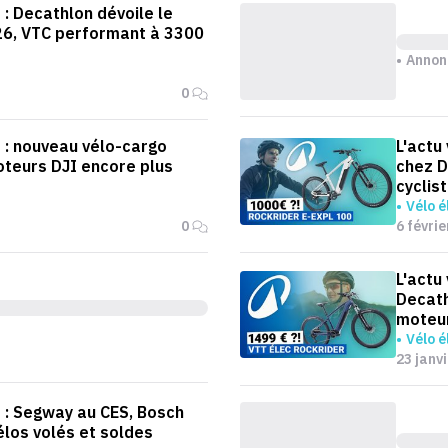
 : Decathlon dévoile le
026, VTC performant à 3300
Annon
0
o : nouveau vélo-cargo
L'actu
teurs DJI encore plus
chez D
cyclis
Vélo é
0
6 févrie
L'actu
Decath
moteu
Vélo é
23 janv
o : Segway au CES, Bosch
élos volés et soldes