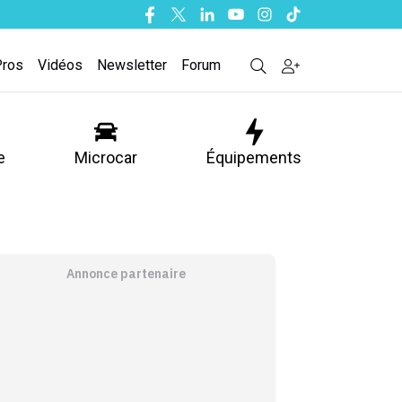
Facebook
Twitter
Linkedin
Youtube
Instagram
Tiktok
Pros
Vidéos
Newsletter
Forum
e
Microcar
Équipements
Annonce partenaire