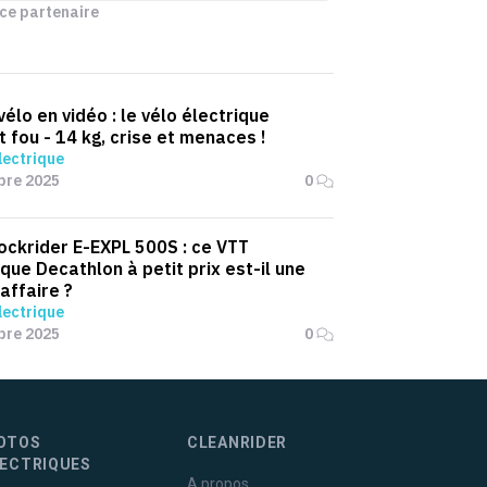
ce partenaire
vélo en vidéo : le vélo électrique
t fou - 14 kg, crise et menaces !
lectrique
bre 2025
0
ockrider E-EXPL 500S : ce VTT
ique Decathlon à petit prix est-il une
affaire ?
lectrique
bre 2025
0
OTOS
CLEANRIDER
LECTRIQUES
A propos