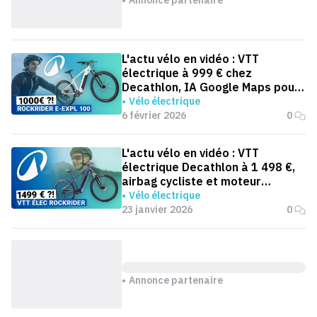
L'actu vélo en vidéo : VTT
électrique à 999 € chez
Decathlon, IA Google Maps pour
cyclistes et Orbea à 17,5 kg
Vélo électrique
6 février 2026
0
L'actu vélo en vidéo : VTT
électrique Decathlon à 1 498 €,
airbag cycliste et moteur
Ananda
Vélo électrique
23 janvier 2026
0
Annonce partenaire