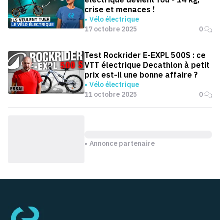
crise et menaces !
Vélo électrique
17 octobre 2025
0
Test Rockrider E-EXPL 500S : ce
VTT électrique Decathlon à petit
prix est-il une bonne affaire ?
Vélo électrique
11 octobre 2025
0
Annonce partenaire
Pied de page