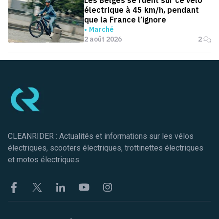
Les Belges se ruent sur ce vélo
électrique à 45 km/h, pendant
que la France l’ignore
Marché
2 août 2026
2
Pied de page
CLEANRIDER : Actualités et informations sur les vélos
électriques, scooters électriques, trottinettes électriques
et motos électriques
Facebook
Twitter
Linkekin
Youtube
Instagram