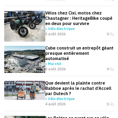
Vélos chez Cixi, motos chez
Chastagner : HeritageBike coupé
en deux pour survivre
Vélo électrique
5 août 2026
0
Cube construit un entrepôt géant
presque entièrement
automatisé
Marché
5 août 2026
0
Que devient la plainte contre
Babboe après le rachat d’Accell
par Dutech ?
Vélo électrique
4 août 2026
1