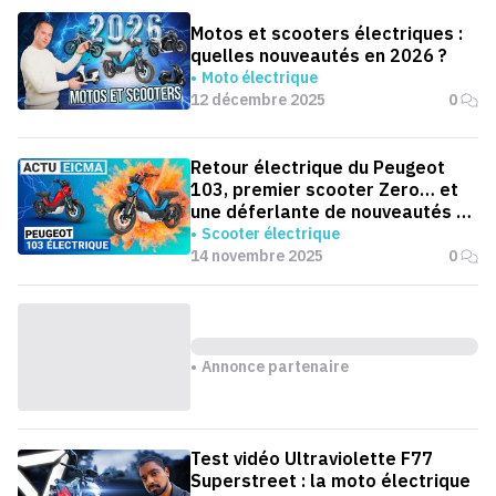
Motos et scooters électriques :
quelles nouveautés en 2026 ?
Moto électrique
12 décembre 2025
0
Retour électrique du Peugeot
103, premier scooter Zero… et
une déferlante de nouveautés à
EICMA 2025
Scooter électrique
14 novembre 2025
0
Annonce partenaire
Test vidéo Ultraviolette F77
Superstreet : la moto électrique