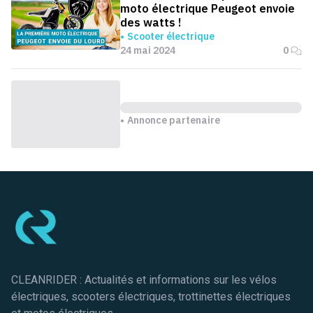
moto électrique Peugeot envoie
des watts !
Scooter électrique
24 mai 2024
0
Annonce partenaire
Pied de page
CLEANRIDER : Actualités et informations sur les vélos
électriques, scooters électriques, trottinettes électriques