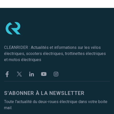
Pied de page
CLEANRIDER : Actualités et informations sur les vélos
électriques, scooters électriques, trottinettes électriques
et motos électriques
Facebook
Twitter
Linkekin
Youtube
Instagram
S'ABONNER À LA NEWSLETTER
Toute l'actualité du deux-roues électrique dans votre boite
mail.