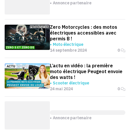
Annonce partenaire
Zero Motorcycles : des motos
électriques accessibles avec
permis B !
Moto électrique
14 septembre 2024
0
L’actu en vidéo : la première
moto électrique Peugeot envoie
des watts !
Scooter électrique
24 mai 2024
0
Annonce partenaire