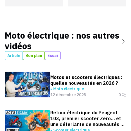
Moto électrique
: nos autres
vidéos
Article
Bon plan
Essai
Motos et scooters électriques :
quelles nouveautés en 2026 ?
Moto électrique
12 décembre 2025
0
Retour électrique du Peugeot
103, premier scooter Zero… et
une déferlante de nouveautés à
EICMA 2025
Scooter électrique