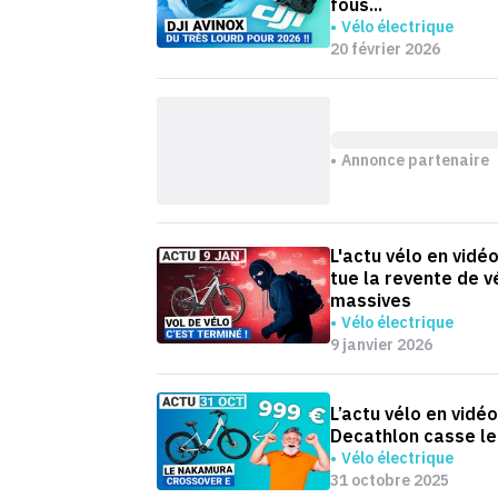
fous...
Vélo électrique
20 février 2026
Annonce partenaire
L'actu vélo en vidé
tue la revente de v
massives
Vélo électrique
9 janvier 2026
L’actu vélo en vidé
Decathlon casse les
Vélo électrique
31 octobre 2025