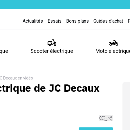
Actualités
Essais
Bons plans
Guides d'achat
ique
Scooter électrique
Moto électriqu
 JC Decaux en vidéo
ectrique de JC Decaux
0