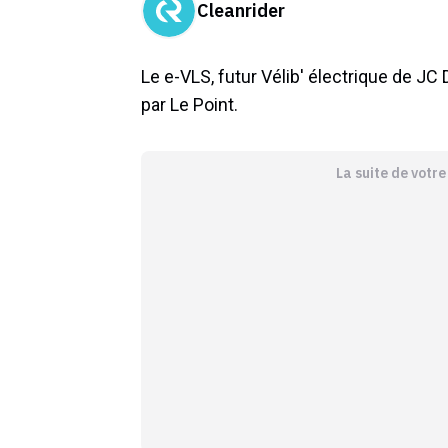
Cleanrider
Le e-VLS, futur Vélib' électrique de J
par Le Point.
La suite de votr