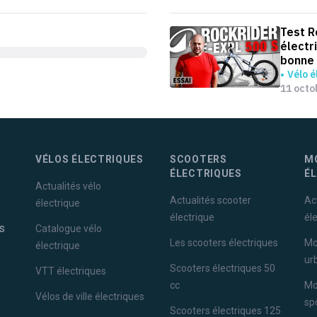
Test R
électr
bonne 
Vélo é
11 octo
VÉLOS ÉLECTRIQUES
SCOOTERS
M
ÉLECTRIQUES
É
Actualités vélo
Actualités scooter
Ac
électrique
électrique
él
s
Catalogue vélo
Les scooters électriques
Mo
électrique
ur
Scooters électriques 50
VTT électriques
cc
Mo
Vélos de ville électriques
sp
Scooters électriques 125