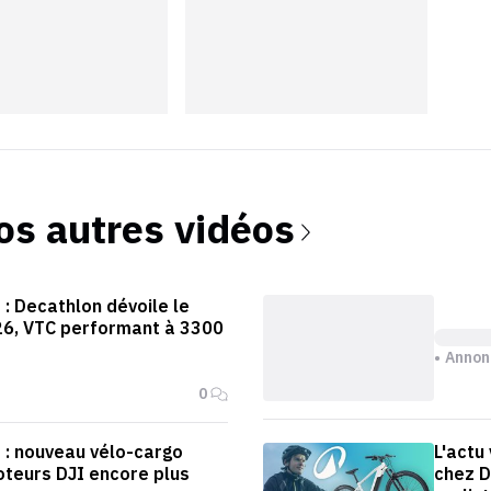
os autres vidéos
 : Decathlon dévoile le
026, VTC performant à 3300
Annon
0
o : nouveau vélo-cargo
L'actu
teurs DJI encore plus
chez D