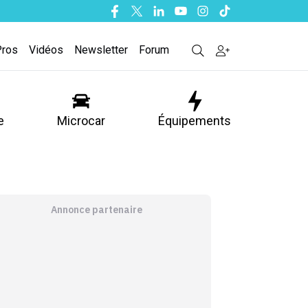
Facebook
Twitter
Linkedin
Youtube
Instagram
Tiktok
Pros
Vidéos
Newsletter
Forum
e
Microcar
Équipements
Annonce partenaire