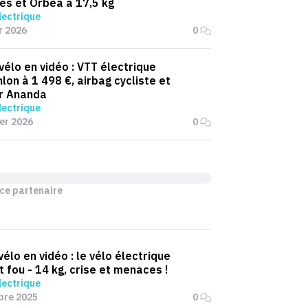
tes et Orbea à 17,5 kg
lectrique
r 2026
0
 vélo en vidéo : VTT électrique
lon à 1 498 €, airbag cycliste et
r Ananda
lectrique
ier 2026
0
ce partenaire
vélo en vidéo : le vélo électrique
t fou - 14 kg, crise et menaces !
lectrique
bre 2025
0