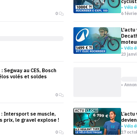
cyclis
Vélo é
0
6 févrie
L'actu
Decath
moteu
Vélo é
23 janv
o : Segway au CES, Bosch
élos volés et soldes
Annon
0
o : Intersport se muscle,
L’actu 
 prix, le gravel explose !
devien
Vélo é
0
17 octo