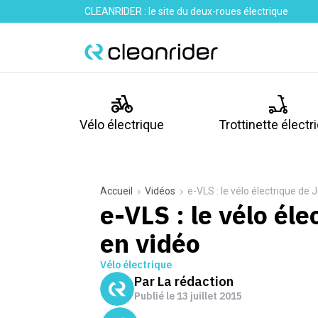
CLEANRIDER : le site du deux-roues électrique
Vélo électrique
Trottinette électr
Accueil
Vidéos
e-VLS : le vélo électrique de
e-VLS : le vélo él
en vidéo
Vélo électrique
Par
La rédaction
Publié le
13 juillet 2015