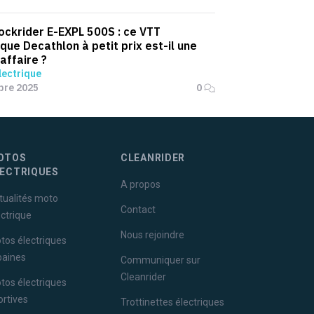
ockrider E-EXPL 500S : ce VTT
ique Decathlon à petit prix est-il une
affaire ?
lectrique
bre 2025
0
OTOS
CLEANRIDER
LECTRIQUES
A propos
tualités moto
Contact
ectrique
Nous rejoindre
tos électriques
baines
Communiquer sur
Cleanrider
tos électriques
ortives
Trottinettes électriques