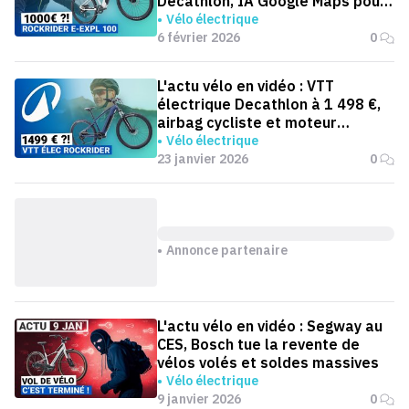
Decathlon, IA Google Maps pour
cyclistes et Orbea à 17,5 kg
Vélo électrique
6 février 2026
0
L'actu vélo en vidéo : VTT
électrique Decathlon à 1 498 €,
airbag cycliste et moteur
Ananda
Vélo électrique
23 janvier 2026
0
Annonce partenaire
L'actu vélo en vidéo : Segway au
CES, Bosch tue la revente de
vélos volés et soldes massives
Vélo électrique
9 janvier 2026
0