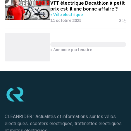
VTT électrique Decathlon à petit
prix est-il une bonne affaire ?
Vélo électrique
11 octobre 2025
0
Annonce partenaire
Pied de page
CLEANRIDER : Actualités et informations sur les vélos
électriques, scooters électriques, trottinettes électriques
et motos électriques