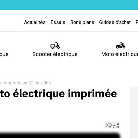
Actualités
Essais
Bons plans
Guides d'achat
ique
Scooter électrique
Moto électriqu
que imprimée en 3D en vidéo
oto électrique imprimée
0