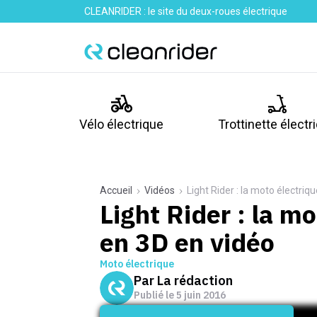
CLEANRIDER : le site du deux-roues électrique
Vélo électrique
Trottinette électr
Accueil
Vidéos
Light Rider : la moto électri
Light Rider : la m
en 3D en vidéo
Moto électrique
Par
La rédaction
Publié le
5 juin 2016