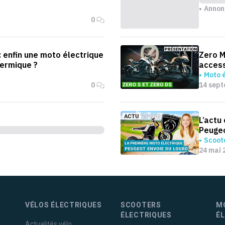
Annon
0
 enfin une moto électrique
Zero M
hermique ?
access
Moto é
0
14 sep
L’actu
Peugeo
Scoote
24 mai 
VÉLOS ÉLECTRIQUES
SCOOTERS
M
ÉLECTRIQUES
É
Actualités vélo