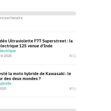
ce partenaire
idéo Ultraviolette F77 Superstreet : la
lectrique 125 venue d'Inde
lectrique
re 2025
0
esté la moto hybride de Kawasaki : le
ur des deux mondes ?
hybride
2025
0