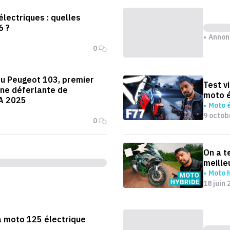
lectriques : quelles
6 ?
Annon
0
du Peugeot 103, premier
Test v
ne déferlante de
moto é
A 2025
Moto é
9 octob
0
On a t
meille
Moto 
18 juin 
la moto 125 électrique