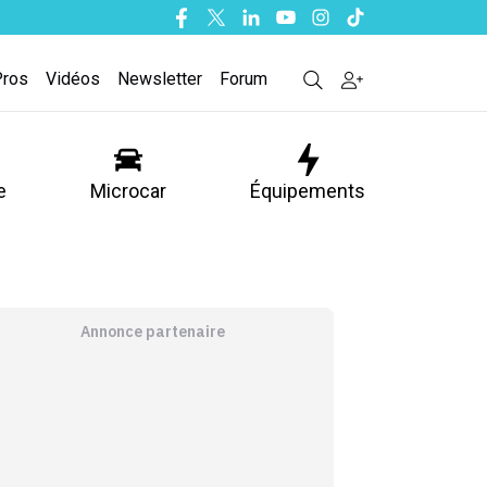
Facebook
Twitter
Linkedin
Youtube
Instagram
Tiktok
Pros
Vidéos
Newsletter
Forum
e
Microcar
Équipements
Annonce partenaire