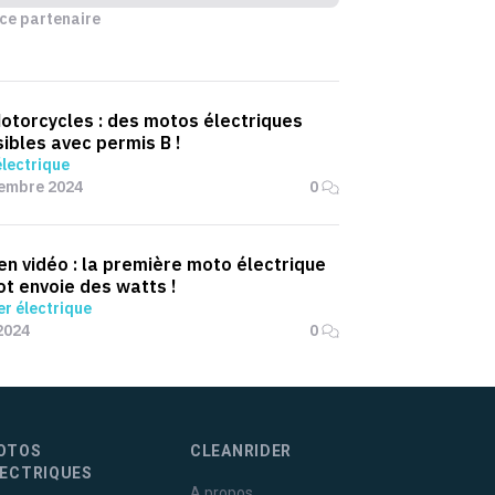
ce partenaire
otorcycles : des motos électriques
ibles avec permis B !
lectrique
tembre 2024
0
 en vidéo : la première moto électrique
t envoie des watts !
r électrique
2024
0
OTOS
CLEANRIDER
LECTRIQUES
A propos