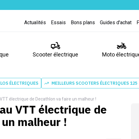
Actualités
Essais
Bons plans
Guides d'achat
ique
Scooter électrique
Moto électriqu
ÉLOS ÉLECTRIQUES
MEILLEURS SCOOTERS ÉLECTRIQUES 125
 VTT électrique de Decathlon va faire un malheur !
eau VTT électrique de
 un malheur !