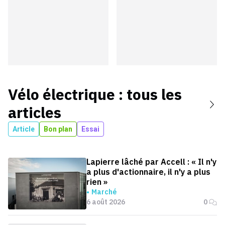
Vélo électrique
: tous les
articles
Article
Bon plan
Essai
Lapierre lâché par Accell : « Il n'y
a plus d'actionnaire, il n'y a plus
rien »
Marché
6 août 2026
0