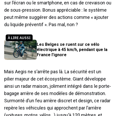
sur l’écran ou le smartphone, en cas de crevaison ou
de sous-pression. Bonus appréciable : le système
peut même suggérer des actions comme « ajouter
du liquide préventif ». Pas mal, non ?
À LIRE AUSSI
Les Belges se ruent sur ce vélo
électrique à 45 km/h, pendant que la
France l’ignore
Mais Aegis ne s’arrête pas là. La sécurité est un
pilier majeur de cet écosystème. Giant développe
ainsi un radar maison, joliment intégré dans le porte-
bagage arrière de ses modèles de démonstration.
Surmonté d’un feu arrière discret et design, ce radar
repère les véhicules qui approchent par l’arrière
(voitures, motos, vélos…) jusqu’à 120 mètres, et