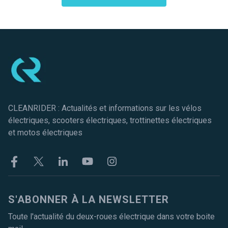
Pied de page
CLEANRIDER : Actualités et informations sur les vélos
électriques, scooters électriques, trottinettes électriques
et motos électriques
Facebook
Twitter
Linkekin
Youtube
Instagram
S'ABONNER À LA NEWSLETTER
Toute l'actualité du deux-roues électrique dans votre boite