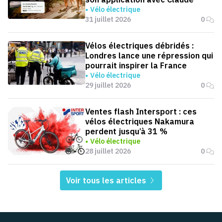
Vélo électrique
31 juillet 2026
0
Vélos électriques débridés :
Londres lance une répression qui
pourrait inspirer la France
Vélo électrique
29 juillet 2026
0
Ventes flash Intersport : ces
vélos électriques Nakamura
perdent jusqu’à 31 %
Vélo électrique
28 juillet 2026
0
Voir tous les articles
Pied de page