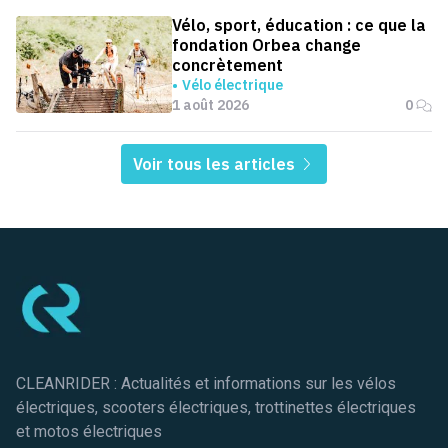
Vélo, sport, éducation : ce que la
fondation Orbea change
concrètement
Vélo électrique
1 août 2026
0
Voir tous les articles
Pied de page
CLEANRIDER : Actualités et informations sur les vélos
électriques, scooters électriques, trottinettes électriques
et motos électriques