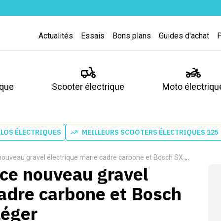
Actualités
Essais
Bons plans
Guides d'achat
ique
Scooter électrique
Moto électriqu
ÉLOS ÉLECTRIQUES
MEILLEURS SCOOTERS ÉLECTRIQUES 125
au gravel électrique marie cadre carbone et Bosch SX pour de l'ultra léger
 ce nouveau gravel
cadre carbone et Bosch
léger