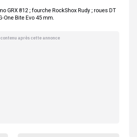
no GRX 812 ; fourche RockShox Rudy ; roues DT
G-One Bite Evo 45 mm.
e contenu après cette annonce