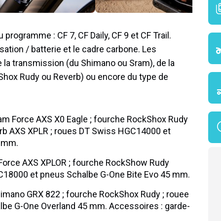
 programme : CF 7, CF Daily, CF 9 et CF Trail.
ation / batterie et le cadre carbone. Les
 la transmission (du Shimano ou Sram), de la
Shox Rudy ou Reverb) ou encore du type de
am Force AXS X0 Eagle ; fourche RockShox Rudy
erb AXS XPLR ; roues DT Swiss HGC14000 et
0 mm.
Force AXS XPLOR ; fourche RockShow Rudy
C18000 et pneus Schalbe G-One Bite Evo 45 mm.
imano GRX 822 ; fourche RockShox Rudy ; rouee
e G-One Overland 45 mm. Accessoires : garde-