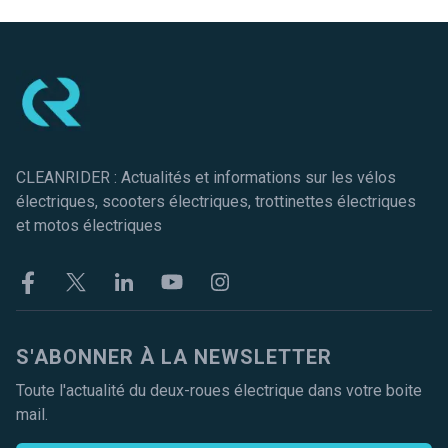
Pied de page
CLEANRIDER : Actualités et informations sur les vélos
électriques, scooters électriques, trottinettes électriques
et motos électriques
Facebook
Twitter
Linkekin
Youtube
Instagram
S'ABONNER À LA NEWSLETTER
Toute l'actualité du deux-roues électrique dans votre boite
mail.