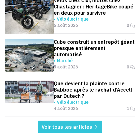
Vélos chez Cixi, motos chez
Chastagner : HeritageBike coupé
en deux pour survivre
Vélo électrique
5 août 2026
0
Cube construit un entrepôt géant
presque entièrement
automatisé
Marché
5 août 2026
0
Que devient la plainte contre
Babboe après le rachat d’Accell
par Dutech ?
Vélo électrique
4 août 2026
1
Voir tous les articles