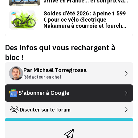
arrive en France... et son prix va
faire mal !
Soldes d’été 2026 : à peine 1 599
€ pour ce vélo électrique
Nakamura à courroie et fourche
carbone
Des infos qui vous rechargent à
bloc !
Par
Michaël Torregrossa
Rédacteur en chef
S'abonner à Google
Discuter sur le forum