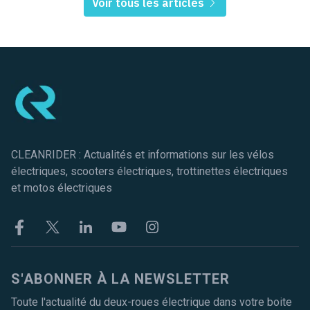
Voir tous les articles
Pied de page
CLEANRIDER : Actualités et informations sur les vélos
électriques, scooters électriques, trottinettes électriques
et motos électriques
Facebook
Twitter
Linkekin
Youtube
Instagram
S'ABONNER À LA NEWSLETTER
Toute l'actualité du deux-roues électrique dans votre boite