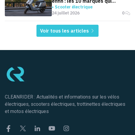
enfin : les 10 marques qui
dominent la France
Scooter électrique
24 juillet 2026
0
Voir tous les articles
Pied de page
CLEANRIDER : Actualités et informations sur les vélos
électriques, scooters électriques, trottinettes électriques
et motos électriques
Facebook
Twitter
Linkekin
Youtube
Instagram